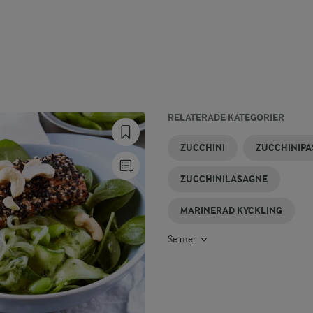
RELATERADE KATEGORIER
ZUCCHINISALLAD
ZUCCHINIPAJER
ZUCCHINIBRÖD
ZUCCHINI
STEKT
MARINAD
ZUCCHINI
ZUCCHINIPA
I UGN
ZUCCHINI
ZUCCHINILASAGNE
MARINERAD KYCKLING
Se mer