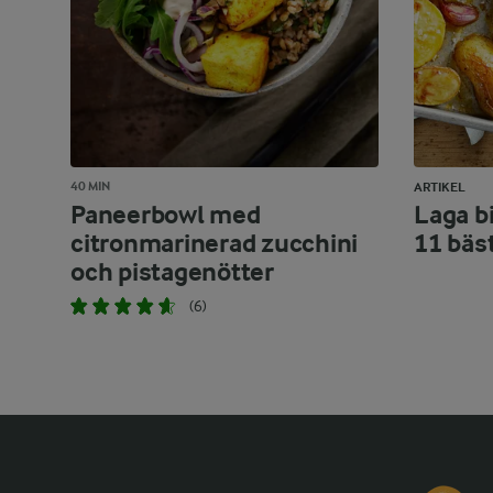
40 MIN
ARTIKEL
Paneerbowl med
Laga bi
citronmarinerad zucchini
11 bäs
och pistagenötter
(6)