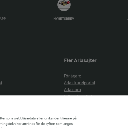
TAPP
NYHETSBREV
Fler Arlasajter
För ägare
at
Arlas kundportal
Arla.com
Falbygdens Ost
Arla webbshop
nsring
Bildbank
ifter som webbläsardata eller unika identifierare på
pårningstekniker används för de syften som anges