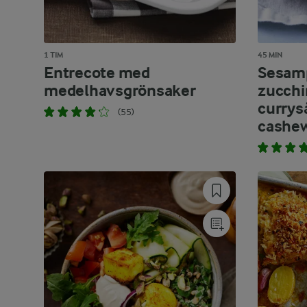
1 TIM
45 MIN
Entrecote med
Sesamp
medelhavsgrönsaker
zucchi
currys
(55)
cashew