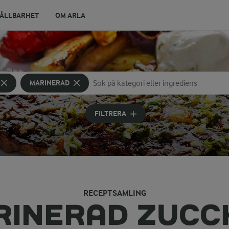
ÅLLBARHET
OM ARLA
MARINERAD
Sök på kategori eller ingrediens
Skriv in sökord för att få förslag
FILTRERA
RECEPTSAMLING
RINERAD ZUCCH