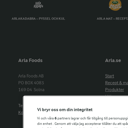
ARLAKADABRA – PYSSEL OCH KUL
ARLA MAT – RECEP
Arla Foods
Arla.se
Arla Foods AB

Start
PO BOX 4083

Recept & m
169 04  Solna
Produkter
Hälsa
Arlakadabra
Telefon:
08−789 50 00
Vi bryr oss om din integritet
Event & spo
Kontakta oss
Aktuellt
Vi och våra
6
partners lagrar och får tillgång till personuppg
din enhet . Genom att välja Jag accepterar tillåter du att s
Om Arla