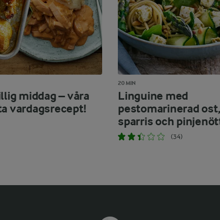
20 MIN
llig middag – våra
Linguine med
ta vardagsrecept!
pestomarinerad ost
sparris och pinjenöt
(34)