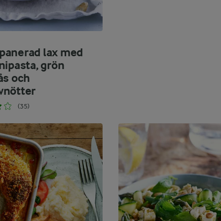
anerad lax med
nipasta, grön
ås och
nötter
(35)