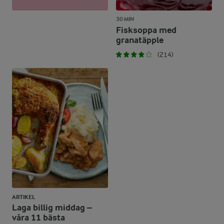
30 MIN
Fisksoppa med
granatäpple
(214)
ARTIKEL
Laga billig middag –
våra 11 bästa