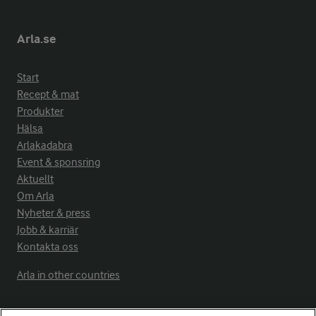
Arla.se
Start
Recept & mat
Produkter
Hälsa
Arlakadabra
Event & sponsring
Aktuellt
Om Arla
Nyheter & press
Jobb & karriär
Kontakta oss
Arla in other countries