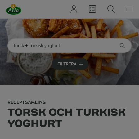
Sök på kategori eller ingrediens
Skriv in sökord för att få förslag
FILTRERA
RECEPTSAMLING
TORSK OCH TURKISK
YOGHURT