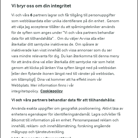
Fler Arlasajter
Vi bryr oss om din integritet
Vi och våra
6
partners lagrar och får tillgång till personuppgifter
För ägare
som webbläsardata eller unika identifierare på din enhet . Genom
att välja Jag accepterar tillåter du att spårningstekniker används
Arlas kundportal
för de syften som anges under ”Vi och våra partners behandlar
Arla.com
data för att tillhandahålla”. . Om du väljer Avvisa alla eller
Falbygdens Ost
återkallar ditt samtycke inaktiveras de. Om spårare är
Arla webbshop
inaktiverade kan visst innehåll och vissa annonser som du ser
vara mindre relevanta för dig. Du kan återkomma till denna meny
Bildbank
för att ändra dina val eller återkalla ditt samtycke när som helst
genom att klicka på länken Visa syften längst ned på webbsidan
[eller den flytande ikonen längst ned till vänster på webbsidan,
om tillämpligt]. Dina val kommer att ha effekt inom vår
Följ oss
Webbplats. Mer information finns i vår
integritetspolicy.
Cookiepolicy
Vi och våra partners behandlar data för att tillhandahålla:
Använda exakta uppgifter om geografisk positionering. Aktivt läsa av
enhetens egenskaper för identifieringsändamål. Lagra och/eller få
åtkomst till information på en enhet. Personanpassad reklam och
innehåll, reklam- och innehållsmätning, forskning angående
målgrupp och tjänsteutveckling.