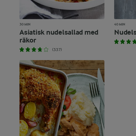
30 MIN
40 MIN
Asiatisk nudelsallad med
Nudels
räkor
(337)