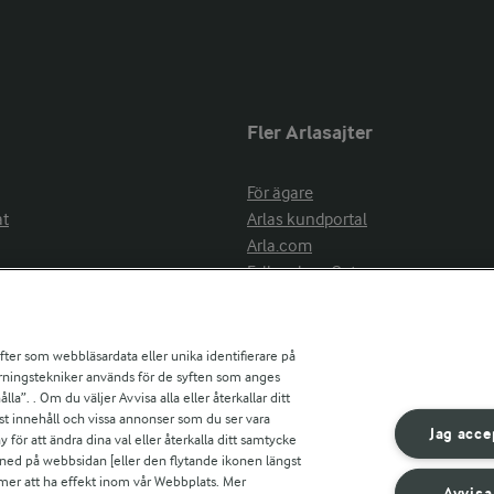
Fler Arlasajter
För ägare
at
Arlas kundportal
Arla.com
Falbygdens Ost
Arla webbshop
nsring
Bildbank
ifter som webbläsardata eller unika identifierare på
pårningstekniker används för de syften som anges
la”. . Om du väljer Avvisa alla eller återkallar ditt
ress
st innehåll och vissa annonser som du ser vara
är
Jag acce
ör att ändra dina val eller återkalla ditt samtycke
s
 ned på webbsidan [eller den flytande ikonen längst
mmer att ha effekt inom vår Webbplats. Mer
Avvisa