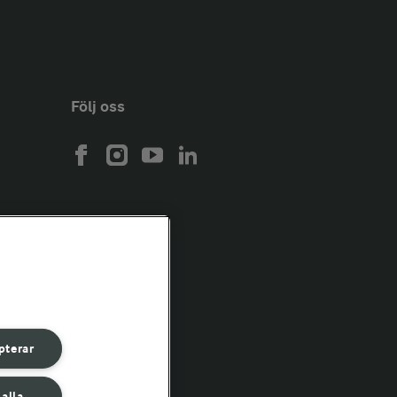
Följ oss
pterar
 alla