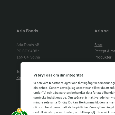
Arla Foods
Arla.se
Arla Foods AB

Start
PO BOX 4083

Recept & m
169 04  Solna
Produkter
Hälsa
Arlakadabra
Telefon:
08−789 50 00
Vi bryr oss om din integritet
Event & spo
Kontakta oss
Aktuellt
Vi och våra
6
partners lagrar och får tillgång till personuppg
din enhet . Genom att välja Jag accepterar tillåter du att s
Om Arla
under ”Vi och våra partners behandlar data för att tillhandahål
Nyheter & p
samtycke inaktiveras de. Om spårare är inaktiverade kan vis
Jobb & karri
mindre relevanta för dig. Du kan återkomma till denna meny f
Kontakta os
när som helst genom att klicka på länken Visa syften längst
ned till vänster på webbsidan, om tillämpligt]. Dina val ko