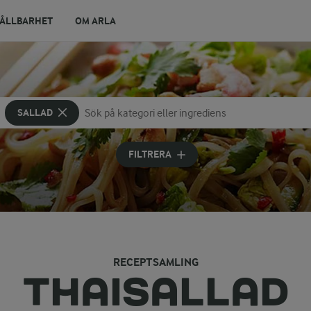
ÅLLBARHET
OM ARLA
SALLAD
Sök på kategori eller ingrediens
Skriv in sökord för att få förslag
FILTRERA
RECEPTSAMLING
THAISALLAD