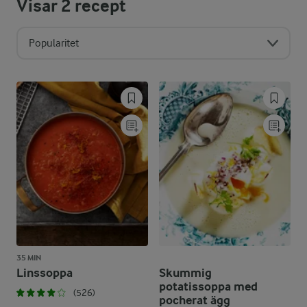
Visar
2
recept
Popularitet
35 MIN
Linssoppa
Skummig
potatissoppa med
(526)
pocherat ägg