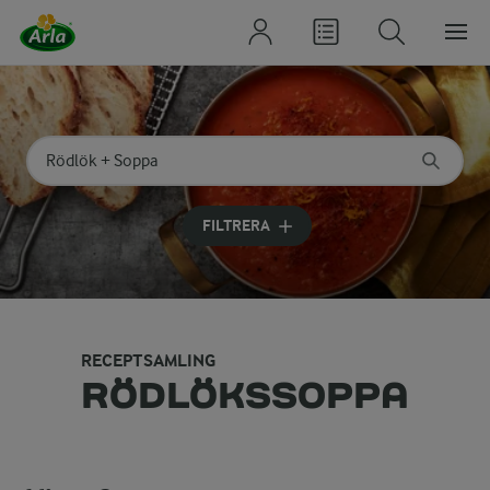
Sök på kategori eller ingrediens
Skriv in sökord för att få förslag
FILTRERA
RECEPTSAMLING
RÖDLÖKSSOPPA