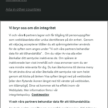
Arla in other countries
Fler Arlasajter
Vi bryr oss om din integritet
Vi och våra
6
partners lagrar och får tillgång till personuppgifter
För ägare
som webbläsardata eller unika identifierare på din enhet . Genom
att välja Jag accepterar tillåter du att spårningstekniker används
Arlas kundportal
för de syften som anges under ”Vi och våra partners behandlar
Arla.com
data för att tillhandahålla”. . Om du väljer Avvisa alla eller
Falbygdens Ost
återkallar ditt samtycke inaktiveras de. Om spårare är
Arla webbshop
inaktiverade kan visst innehåll och vissa annonser som du ser
vara mindre relevanta för dig. Du kan återkomma till denna meny
Bildbank
för att ändra dina val eller återkalla ditt samtycke när som helst
genom att klicka på länken Visa syften längst ned på webbsidan
[eller den flytande ikonen längst ned till vänster på webbsidan,
om tillämpligt]. Dina val kommer att ha effekt inom vår
Följ oss
Webbplats. Mer information finns i vår
integritetspolicy.
Cookiepolicy
Vi och våra partners behandlar data för att tillhandahålla: