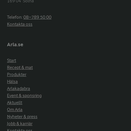
169 04  Solna
Telefon:
08−789 50 00
Kontakta oss
Arla.se
Start
Recept & mat
Produkter
Hälsa
Arlakadabra
Event & sponsring
Aktuellt
Om Arla
Nyheter & press
Jobb & karriär
Kontakta oss