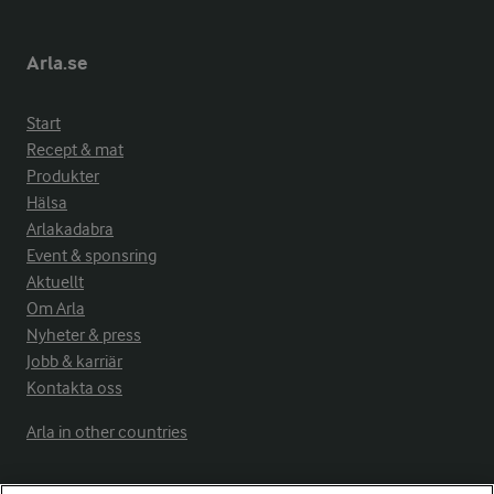
Arla.se
Start
Recept & mat
Produkter
Hälsa
Arlakadabra
Event & sponsring
Aktuellt
Om Arla
Nyheter & press
Jobb & karriär
Kontakta oss
Arla in other countries