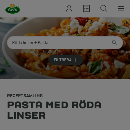
Sök på kategori eller ingrediens
Skriv in sökord för att få förslag
FILTRERA
RECEPTSAMLING
PASTA MED RÖDA
LINSER