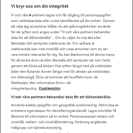
Fler Arlasajter
Vi bryr oss om din integritet
Vi och våra
6
partners lagrar och får tillgång till personuppgifter
För ägare
som webbläsardata eller unika identifierare på din enhet . Genom
att välja Jag accepterar tillåter du att spårningstekniker används
Arlas kundportal
för de syften som anges under ”Vi och våra partners behandlar
Arla.com
data för att tillhandahålla”. . Om du väljer Avvisa alla eller
Falbygdens Ost
återkallar ditt samtycke inaktiveras de. Om spårare är
Arla webbshop
inaktiverade kan visst innehåll och vissa annonser som du ser
vara mindre relevanta för dig. Du kan återkomma till denna meny
Bildbank
för att ändra dina val eller återkalla ditt samtycke när som helst
genom att klicka på länken Visa syften längst ned på webbsidan
[eller den flytande ikonen längst ned till vänster på webbsidan,
om tillämpligt]. Dina val kommer att ha effekt inom vår
Följ oss
Webbplats. Mer information finns i vår
integritetspolicy.
Cookiepolicy
Vi och våra partners behandlar data för att tillhandahålla:
Använda exakta uppgifter om geografisk positionering. Aktivt läsa av
enhetens egenskaper för identifieringsändamål. Lagra och/eller få
åtkomst till information på en enhet. Personanpassad reklam och
innehåll, reklam- och innehållsmätning, forskning angående
målgrupp och tjänsteutveckling.