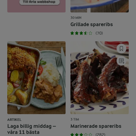
30 MIN
Grillade spareribs
(70)
3 TIM
ARTIKEL
Laga billig middag –
Marinerade spareribs
våra 11 bästa
(282)