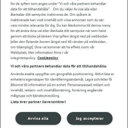
för de syften som anges under ”Vi och våra partners behandlar
Arla.com
data för att tillhandahålla”. . Om du väljer Avvisa alla eller
Falbygdens Ost
återkallar ditt samtycke inaktiveras de. Om spårare är
Arla webbshop
inaktiverade kan visst innehåll och vissa annonser som du ser
vara mindre relevanta för dig. Du kan återkomma till denna meny
Bildbank
för att ändra dina val eller återkalla ditt samtycke när som helst
genom att klicka på länken Visa syften längst ned på webbsidan
[eller den flytande ikonen längst ned till vänster på webbsidan,
om tillämpligt]. Dina val kommer att ha effekt inom vår
Följ oss
Webbplats. Mer information finns i vår
integritetspolicy.
Cookiepolicy
Vi och våra partners behandlar data för att tillhandahålla:
Använda exakta uppgifter om geografisk positionering. Aktivt läsa av
enhetens egenskaper för identifieringsändamål. Lagra och/eller få
åtkomst till information på en enhet. Personanpassad reklam och
innehåll, reklam- och innehållsmätning, forskning angående
målgrupp och tjänsteutveckling.
Lista över partner (leverantörer)
© 2026 Arla Foods
Ändra cookie-inställningar
Avvisa alla
Jag accepterar
Integritetspolicy