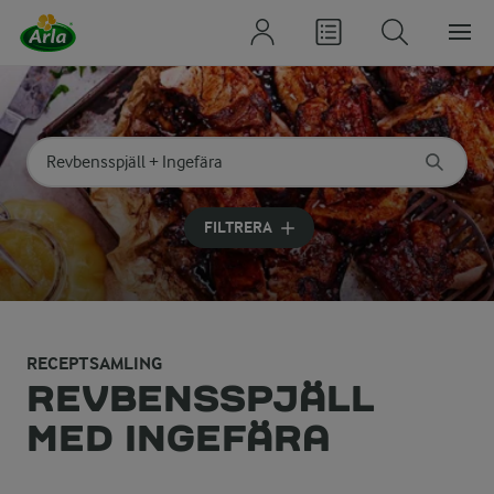
Sök på kategori eller ingrediens
Skriv in sökord för att få förslag
FILTRERA
RECEPTSAMLING
REVBENSSPJÄLL
MED INGEFÄRA