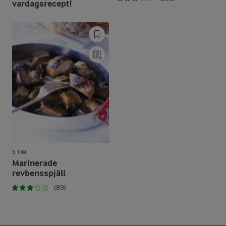
vardagsrecept!
5 TIM
Marinerade
revbensspjäll
(89)