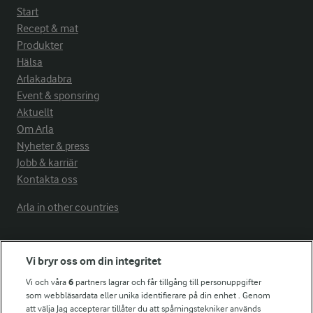
Start
Recept & mat
Produkter
Hälsa
Arlakadabra
Event & sponsring
Aktuellt
Om Arla
Nyheter & press
Jobb & karriär
Kontakta oss
Arla in other countries
Fler Arlasajter
Vi bryr oss om din integritet
Vi och våra
6
partners lagrar och får tillgång till personuppgifter
För ägare
som webbläsardata eller unika identifierare på din enhet . Genom
att välja Jag accepterar tillåter du att spårningstekniker används
Arlas kundportal