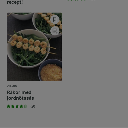
recept!
20 MIN
Räkor med
jordnötssås
(9)