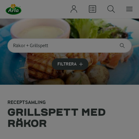
Sök på kategori eller ingrediens
Skriv in sökord för att få förslag
FILTRERA
RECEPTSAMLING
GRILLSPETT MED
RÄKOR