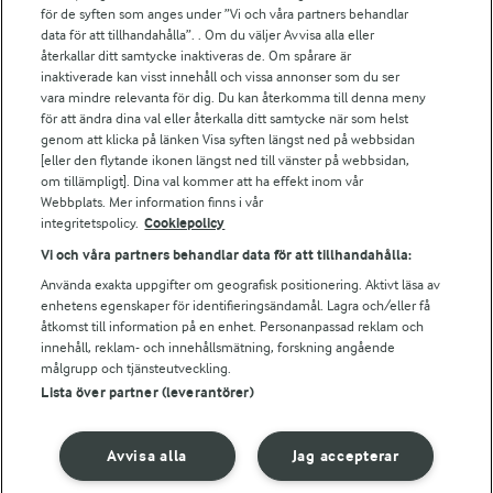
för de syften som anges under ”Vi och våra partners behandlar
Arla.com
data för att tillhandahålla”. . Om du väljer Avvisa alla eller
Falbygdens Ost
återkallar ditt samtycke inaktiveras de. Om spårare är
Arla webbshop
inaktiverade kan visst innehåll och vissa annonser som du ser
vara mindre relevanta för dig. Du kan återkomma till denna meny
Bildbank
för att ändra dina val eller återkalla ditt samtycke när som helst
genom att klicka på länken Visa syften längst ned på webbsidan
[eller den flytande ikonen längst ned till vänster på webbsidan,
om tillämpligt]. Dina val kommer att ha effekt inom vår
Följ oss
Webbplats. Mer information finns i vår
integritetspolicy.
Cookiepolicy
Vi och våra partners behandlar data för att tillhandahålla:
Använda exakta uppgifter om geografisk positionering. Aktivt läsa av
enhetens egenskaper för identifieringsändamål. Lagra och/eller få
åtkomst till information på en enhet. Personanpassad reklam och
innehåll, reklam- och innehållsmätning, forskning angående
målgrupp och tjänsteutveckling.
Lista över partner (leverantörer)
© 2026 Arla Foods
Ändra cookie-inställningar
Avvisa alla
Jag accepterar
Integritetspolicy