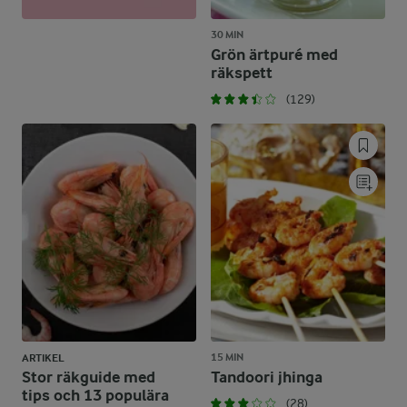
30 MIN
Grön ärtpuré med
räkspett
(129)
15 MIN
ARTIKEL
Stor räkguide med
Tandoori jhinga
tips och 13 populära
(28)