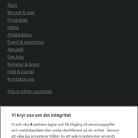
Start
Recept & mat
Produkter
Hälsa
Arlakadabra
Event & sponsring
Aktuellt
Om Arla
Nyheter & press
Jobb & karriär
Kontakta oss
Arla in other countries
Fler Arlasajter
Vi bryr oss om din integritet
Vi och våra
6
partners lagrar och får tillgång till personuppgifter
För ägare
som webbläsardata eller unika identifierare på din enhet . Genom
att välja Jag accepterar tillåter du att spårningstekniker används
Arlas kundportal