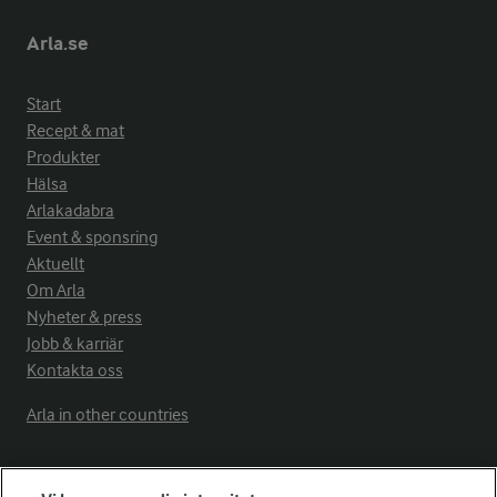
Arla.se
Start
Recept & mat
Produkter
Hälsa
Arlakadabra
Event & sponsring
Aktuellt
Om Arla
Nyheter & press
Jobb & karriär
Kontakta oss
Arla in other countries
Fler Arlasajter