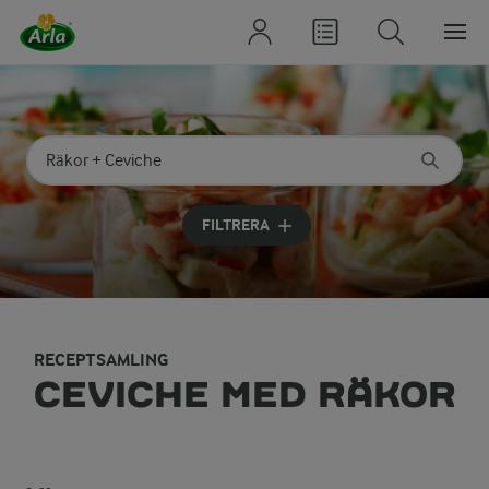
Sök på kategori eller ingrediens
Skriv in sökord för att få förslag
FILTRERA
RECEPTSAMLING
CEVICHE MED RÄKOR