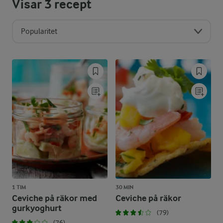
Visar
3
recept
Popularitet
1 TIM
30 MIN
Ceviche på räkor med
Ceviche på räkor
gurkyoghurt
(79)
(76)