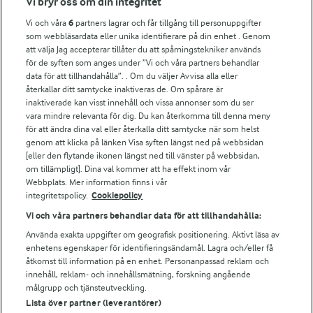
Vi bryr oss om din integritet
Vi och våra
6
partners lagrar och får tillgång till personuppgifter
För ägare
som webbläsardata eller unika identifierare på din enhet . Genom
att välja Jag accepterar tillåter du att spårningstekniker används
Arlas kundportal
för de syften som anges under ”Vi och våra partners behandlar
Arla.com
data för att tillhandahålla”. . Om du väljer Avvisa alla eller
Falbygdens Ost
återkallar ditt samtycke inaktiveras de. Om spårare är
Arla webbshop
inaktiverade kan visst innehåll och vissa annonser som du ser
vara mindre relevanta för dig. Du kan återkomma till denna meny
Bildbank
för att ändra dina val eller återkalla ditt samtycke när som helst
genom att klicka på länken Visa syften längst ned på webbsidan
[eller den flytande ikonen längst ned till vänster på webbsidan,
om tillämpligt]. Dina val kommer att ha effekt inom vår
Följ oss
Webbplats. Mer information finns i vår
integritetspolicy.
Cookiepolicy
Vi och våra partners behandlar data för att tillhandahålla:
Använda exakta uppgifter om geografisk positionering. Aktivt läsa av
enhetens egenskaper för identifieringsändamål. Lagra och/eller få
åtkomst till information på en enhet. Personanpassad reklam och
innehåll, reklam- och innehållsmätning, forskning angående
målgrupp och tjänsteutveckling.
Lista över partner (leverantörer)
© 2026 Arla Foods