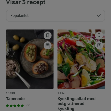
Visar
3
recept
Popularitet
10 MIN
1 TIM
Tapenade
Kycklingsallad med
ostgratinerad
(4)
kyckling