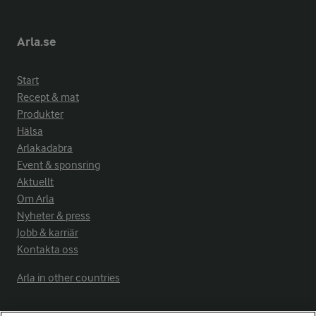
Arla.se
Start
Recept & mat
Produkter
Hälsa
Arlakadabra
Event & sponsring
Aktuellt
Om Arla
Nyheter & press
Jobb & karriär
Kontakta oss
Arla in other countries