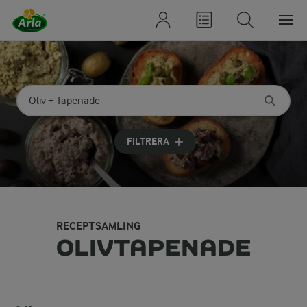
Sök på kategori eller ingrediens
Skriv in sökord för att få förslag
FILTRERA
RECEPTSAMLING
OLIVTAPENADE