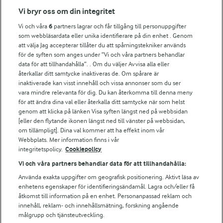
Fler Arlasajter
Vi bryr oss om din integritet
Vi och våra
6
partners lagrar och får tillgång till personuppgifter
För ägare
som webbläsardata eller unika identifierare på din enhet . Genom
att välja Jag accepterar tillåter du att spårningstekniker används
Arlas kundportal
för de syften som anges under ”Vi och våra partners behandlar
Arla.com
data för att tillhandahålla”. . Om du väljer Avvisa alla eller
Falbygdens Ost
återkallar ditt samtycke inaktiveras de. Om spårare är
Arla webbshop
inaktiverade kan visst innehåll och vissa annonser som du ser
vara mindre relevanta för dig. Du kan återkomma till denna meny
Bildbank
för att ändra dina val eller återkalla ditt samtycke när som helst
genom att klicka på länken Visa syften längst ned på webbsidan
[eller den flytande ikonen längst ned till vänster på webbsidan,
om tillämpligt]. Dina val kommer att ha effekt inom vår
Följ oss
Webbplats. Mer information finns i vår
integritetspolicy.
Cookiepolicy
Vi och våra partners behandlar data för att tillhandahålla:
Använda exakta uppgifter om geografisk positionering. Aktivt läsa av
enhetens egenskaper för identifieringsändamål. Lagra och/eller få
åtkomst till information på en enhet. Personanpassad reklam och
innehåll, reklam- och innehållsmätning, forskning angående
målgrupp och tjänsteutveckling.