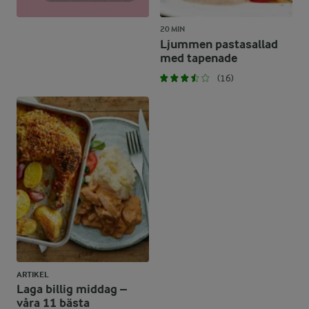
20 MIN
Ljummen pastasallad
med tapenade
(16)
ARTIKEL
Laga billig middag –
våra 11 bästa