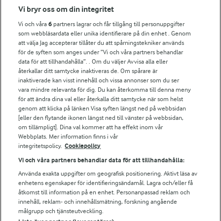
Fler Arlasajter
Vi bryr oss om din integritet
Vi och våra
6
partners lagrar och får tillgång till personuppgifter
För ägare
som webbläsardata eller unika identifierare på din enhet . Genom
att välja Jag accepterar tillåter du att spårningstekniker används
Arlas kundportal
för de syften som anges under ”Vi och våra partners behandlar
Arla.com
data för att tillhandahålla”. . Om du väljer Avvisa alla eller
Falbygdens Ost
återkallar ditt samtycke inaktiveras de. Om spårare är
Arla webbshop
inaktiverade kan visst innehåll och vissa annonser som du ser
vara mindre relevanta för dig. Du kan återkomma till denna meny
Bildbank
för att ändra dina val eller återkalla ditt samtycke när som helst
genom att klicka på länken Visa syften längst ned på webbsidan
[eller den flytande ikonen längst ned till vänster på webbsidan,
om tillämpligt]. Dina val kommer att ha effekt inom vår
Följ oss
Webbplats. Mer information finns i vår
integritetspolicy.
Cookiepolicy
Vi och våra partners behandlar data för att tillhandahålla:
Använda exakta uppgifter om geografisk positionering. Aktivt läsa av
enhetens egenskaper för identifieringsändamål. Lagra och/eller få
åtkomst till information på en enhet. Personanpassad reklam och
innehåll, reklam- och innehållsmätning, forskning angående
målgrupp och tjänsteutveckling.