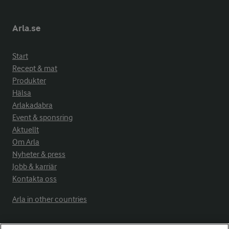
Arla.se
Start
Recept & mat
Produkter
Hälsa
Arlakadabra
Event & sponsring
Aktuellt
Om Arla
Nyheter & press
Jobb & karriär
Kontakta oss
Arla in other countries