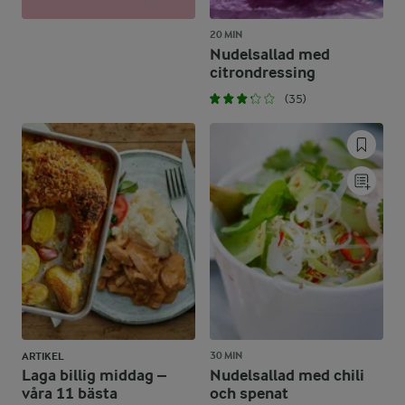
20 MIN
Nudelsallad med
citrondressing
(35)
30 MIN
ARTIKEL
Laga billig middag –
Nudelsallad med chili
våra 11 bästa
och spenat