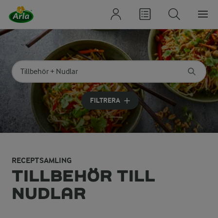
Sök på kategori eller ingrediens
Skriv in sökord för att få förslag
FILTRERA
RECEPTSAMLING
TILLBEHÖR TILL
NUDLAR