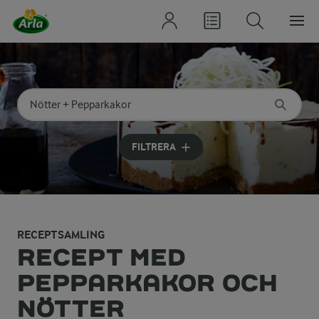
Sök på kategori eller ingrediens
Skriv in sökord för att få förslag
FILTRERA
RECEPTSAMLING
RECEPT MED
PEPPARKAKOR OCH
NÖTTER