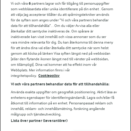
Vi och våra
6
partners lagrar och får tillgång till personuppgifter
För ägare
som webbläsardata eller unika identifierare på din enhet . Genom
att välja Jag accepterar tillåter du att spårningstekniker används
Arlas kundportal
för de syften som anges under ”Vi och våra partners behandlar
Arla.com
data för att tillhandahålla”. . Om du väljer Avvisa alla eller
Falbygdens Ost
återkallar ditt samtycke inaktiveras de. Om spårare är
Arla webbshop
inaktiverade kan visst innehåll och vissa annonser som du ser
vara mindre relevanta för dig. Du kan återkomma till denna meny
Bildbank
för att ändra dina val eller återkalla ditt samtycke när som helst
genom att klicka på länken Visa syften längst ned på webbsidan
[eller den flytande ikonen längst ned till vänster på webbsidan,
om tillämpligt]. Dina val kommer att ha effekt inom vår
Följ oss
Webbplats. Mer information finns i vår
integritetspolicy.
Cookiepolicy
Vi och våra partners behandlar data för att tillhandahålla:
Använda exakta uppgifter om geografisk positionering. Aktivt läsa av
enhetens egenskaper för identifieringsändamål. Lagra och/eller få
åtkomst till information på en enhet. Personanpassad reklam och
innehåll, reklam- och innehållsmätning, forskning angående
målgrupp och tjänsteutveckling.
Lista över partner (leverantörer)
© 2026 Arla Foods
Ändra cookie-inställningar