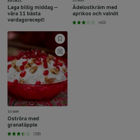
20 MIN
ARTIKEL
Laga billig middag –
Ädelostkräm med
våra 11 bästa
aprikos och valnöt
vardagsrecept!
(40)
10 MIN
Oströra med
granatäpple
(38)