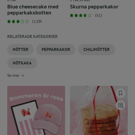
6 TIM
1 TIM 30 MIN
Blue cheesecake med
Skurna pepparkakor
pepparkaksbotten
(51)
(139)
RELATERADE KATEGORIER
NÖTTER
PEPPARKAKOR
CHILINÖTTER
NÖTKAKA
Se mer