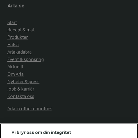
Arla.se
Start
Recept & mat
Produkter
Hälsa
Arlakadabra
Event & sponsring
Aktuellt
Om Arla
Nyheter & press
Jobb & karriär
Kontakta oss
Arla in other countries
Fler Arlasajter
Vi bryr oss om din integritet