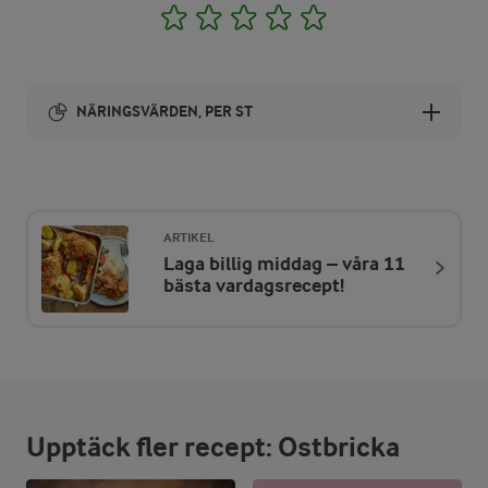
1
2
3
4
5
NÄRINGSVÄRDEN, PER ST
Energi:
146 kcal
ARTIKEL
Laga billig middag – våra 11
ENERGIDISTRIBUTION %
NÄRINGSVÄRDEN PER ST
bästa vardagsrecept!
-
1,1 g
Fiber:
11,7 %
4,2 g
Protein:
Upptäck fler recept: Ostbricka
49,2 %
8,1 g
Fett: