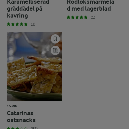
Karamelliserad
Rödlöksmarmela
gräddädel på
d med lagerblad
kavring
(1)
(3)
15 MIN
Catarinas
ostsnacks
(82)