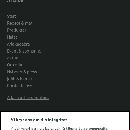
Arla.se
Start
Recept & mat
Produkter
Hälsa
Arlakadabra
Event & sponsring
Aktuellt
Om Arla
Nyheter & press
Jobb & karriär
Kontakta oss
Arla in other countries
Fler Arlasajter
Vi bryr oss om din integritet
Vi och våra
6
partners lagrar och får tillgång till personuppgifter