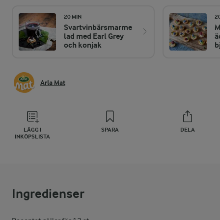
20 MIN
2
Svartvinbärsmarme
M
lad med Earl Grey
ä
och konjak
b
Arla Mat
LÄGG I
SPARA
DELA
INKÖPSLISTA
Ingredienser