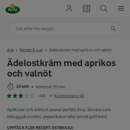
Sök på kategori eller ingrediens
Skriv in sökord för att få förslag
Arla
Recept & mat
Ädelostkräm med aprikos och valnöt
Ädelostkräm med aprikos
och valnöt
20 MIN
Arbetstid: 20 min
•
(40)
Kommentarer (0)
•
Aprikoser och ädelost passar perfekt ihop. Servera som
tilltugg på crostini, pepparkakor eller annat gott bröd.
UPPTÄCK FLER RECEPT: OSTBRICKA