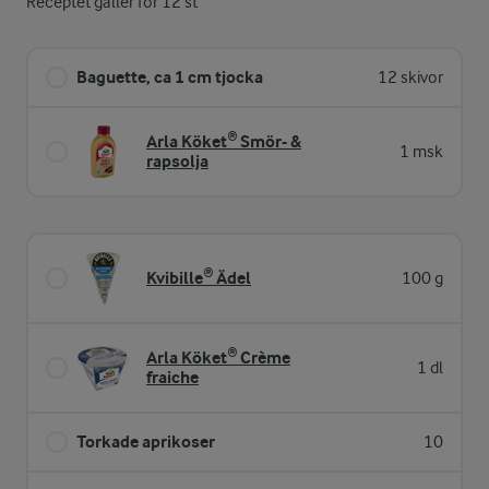
Receptet gäller för 12 st
Baguette, ca 1 cm tjocka
12 skivor
Arla Köket® Smör- &
1 msk
rapsolja
Kvibille® Ädel
100 g
Arla Köket® Crème
1 dl
fraiche
Torkade aprikoser
10