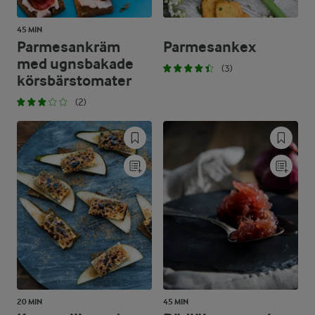
45 MIN
Parmesankräm
Parmesankex
med ugnsbakade
(3)
körsbärstomater
(2)
20 MIN
45 MIN