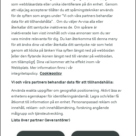
För ägare
som webbläsardata eller unika identifierare på din enhet . Genom
att välja Jag accepterar tillåter du att spårningstekniker används
Arlas kundportal
för de syften som anges under ”Vi och våra partners behandlar
Arla.com
data för att tillhandahålla”. . Om du väljer Avvisa alla eller
Falbygdens Ost
återkallar ditt samtycke inaktiveras de. Om spårare är
Arla webbshop
inaktiverade kan visst innehåll och vissa annonser som du ser
vara mindre relevanta för dig. Du kan återkomma till denna meny
Bildbank
för att ändra dina val eller återkalla ditt samtycke när som helst
genom att klicka på länken Visa syften längst ned på webbsidan
[eller den flytande ikonen längst ned till vänster på webbsidan,
om tillämpligt]. Dina val kommer att ha effekt inom vår
Följ oss
Webbplats. Mer information finns i vår
integritetspolicy.
Cookiepolicy
Vi och våra partners behandlar data för att tillhandahålla:
Använda exakta uppgifter om geografisk positionering. Aktivt läsa av
enhetens egenskaper för identifieringsändamål. Lagra och/eller få
åtkomst till information på en enhet. Personanpassad reklam och
innehåll, reklam- och innehållsmätning, forskning angående
målgrupp och tjänsteutveckling.
Lista över partner (leverantörer)
© 2026 Arla Foods
Ändra cookie-inställningar