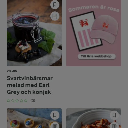
39,1 %
14 g
Kolhydrater:
20 MIN
Svartvinbärsmar
melad med Earl
Grey och konjak
(0)