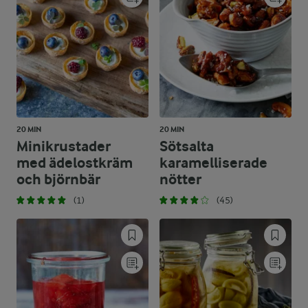
20 MIN
20 MIN
Minikrustader
Sötsalta
med ädelostkräm
karamelliserade
och björnbär
nötter
(1)
(45)