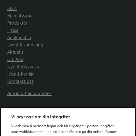
Start
Recept & mat
Produkter
Hälsa
Arlakadabra
Event & sponsring
Aktuellt
Om Arla
Nyheter & press
Jobb & karriär
Kontakta oss
Arla in other countries
Fler Arlasajter
Vi bryr oss om din integritet
Vi och våra
6
partners lagrar och får tillgång till personuppgifter
För ägare
som webbläsardata eller unika identifierare på din enhet . Genom