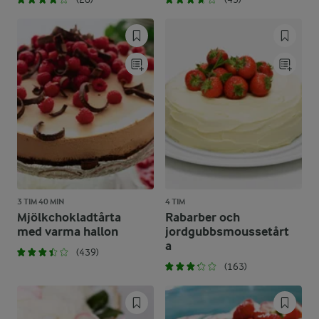
3 TIM 40 MIN
4 TIM
Mjölkchokladtårta
Rabarber och
med varma hallon
jordgubbsmoussetårt
a
(439)
(163)