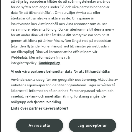
att välja Jag accepterar tillåter du att spårningstekniker används
Arlas kundportal
för de syften som anges under ”Vi och våra partners behandlar
Arla.com
data för att tillhandahålla”. . Om du väljer Avvisa alla eller
Falbygdens Ost
återkallar ditt samtycke inaktiveras de. Om spårare är
Arla webbshop
inaktiverade kan visst innehåll och vissa annonser som du ser
vara mindre relevanta för dig. Du kan återkomma till denna meny
Bildbank
för att ändra dina val eller återkalla ditt samtycke när som helst
genom att klicka på länken Visa syften längst ned på webbsidan
[eller den flytande ikonen längst ned till vänster på webbsidan,
om tillämpligt]. Dina val kommer att ha effekt inom vår
Följ oss
Webbplats. Mer information finns i vår
integritetspolicy.
Cookiepolicy
Vi och våra partners behandlar data för att tillhandahålla:
Använda exakta uppgifter om geografisk positionering. Aktivt läsa av
enhetens egenskaper för identifieringsändamål. Lagra och/eller få
åtkomst till information på en enhet. Personanpassad reklam och
innehåll, reklam- och innehållsmätning, forskning angående
målgrupp och tjänsteutveckling.
Lista över partner (leverantörer)
© 2026 Arla Foods
Ändra cookie-inställningar
Avvisa alla
Jag accepterar
Integritetspolicy