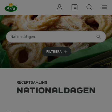
Sök på kategori eller ingrediens
Skriv in sökord för att få förslag
FILTRERA
RECEPTSAMLING
NATIONALDAGEN