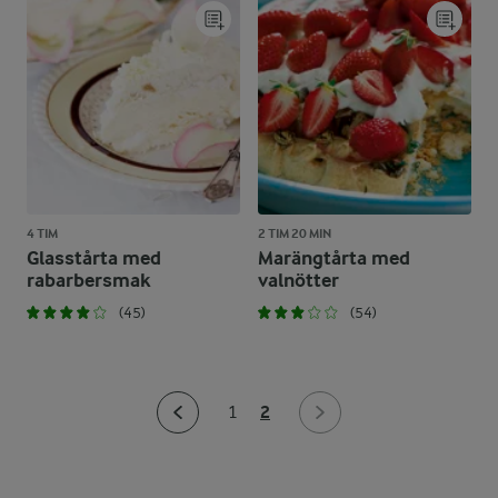
4 TIM
2 TIM 20 MIN
Glasstårta med
Marängtårta med
rabarbersmak
valnötter
(45)
(54)
2
1