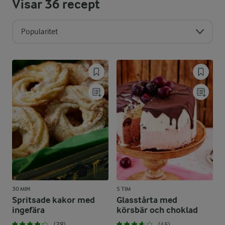
Visar
36
recept
Popularitet
30 MIN
5 TIM
Spritsade kakor med
Glasstårta med
ingefära
körsbär och choklad
(28)
(45)