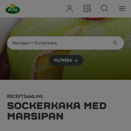
Sök på kategori eller ingrediens
Skriv in sökord för att få förslag
FILTRERA
RECEPTSAMLING
SOCKERKAKA MED
MARSIPAN