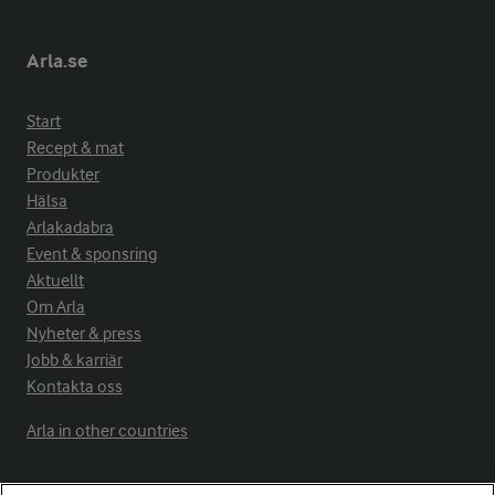
Arla.se
Start
Recept & mat
Produkter
Hälsa
Arlakadabra
Event & sponsring
Aktuellt
Om Arla
Nyheter & press
Jobb & karriär
Kontakta oss
Arla in other countries