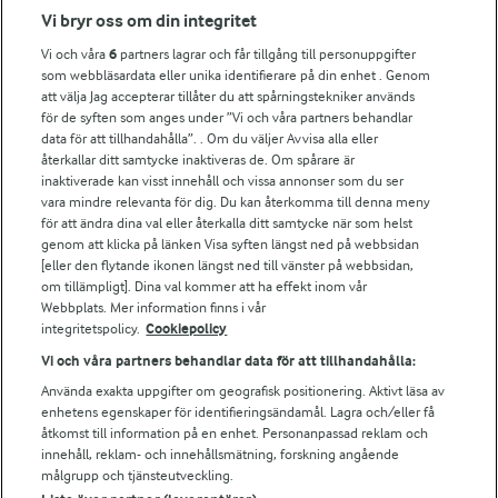
Fler Arlasajter
Vi bryr oss om din integritet
Vi och våra
6
partners lagrar och får tillgång till personuppgifter
För ägare
som webbläsardata eller unika identifierare på din enhet . Genom
att välja Jag accepterar tillåter du att spårningstekniker används
Arlas kundportal
för de syften som anges under ”Vi och våra partners behandlar
Arla.com
data för att tillhandahålla”. . Om du väljer Avvisa alla eller
Falbygdens Ost
återkallar ditt samtycke inaktiveras de. Om spårare är
Arla webbshop
inaktiverade kan visst innehåll och vissa annonser som du ser
vara mindre relevanta för dig. Du kan återkomma till denna meny
Bildbank
för att ändra dina val eller återkalla ditt samtycke när som helst
genom att klicka på länken Visa syften längst ned på webbsidan
[eller den flytande ikonen längst ned till vänster på webbsidan,
om tillämpligt]. Dina val kommer att ha effekt inom vår
Följ oss
Webbplats. Mer information finns i vår
integritetspolicy.
Cookiepolicy
Vi och våra partners behandlar data för att tillhandahålla:
Använda exakta uppgifter om geografisk positionering. Aktivt läsa av
enhetens egenskaper för identifieringsändamål. Lagra och/eller få
åtkomst till information på en enhet. Personanpassad reklam och
innehåll, reklam- och innehållsmätning, forskning angående
målgrupp och tjänsteutveckling.