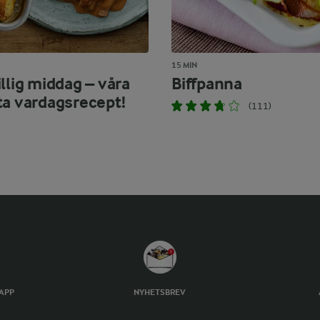
15 MIN
llig middag – våra
Biffpanna
ta vardagsrecept!
(111)
TAPP
NYHETSBREV