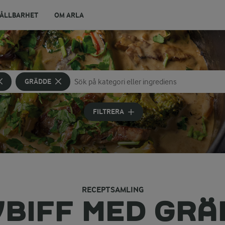
ÅLLBARHET
OM ARLA
GRÄDDE
Sök på kategori eller ingrediens
Skriv in sökord för att få förslag
FILTRERA
RECEPTSAMLING
VBIFF MED GRÄ