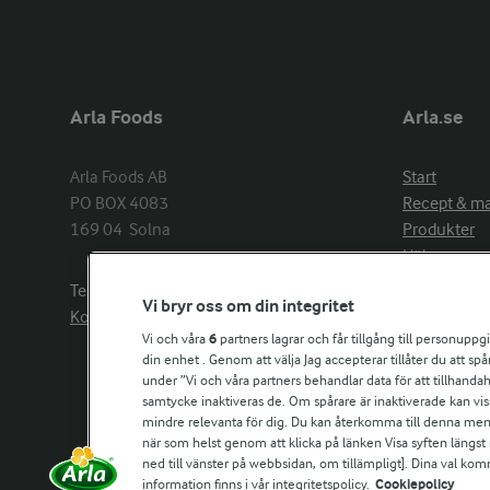
Arla Foods
Arla.se
Arla Foods AB

Start
PO BOX 4083

Recept & m
169 04  Solna
Produkter
Hälsa
Arlakadabra
Telefon:
08−789 50 00
Vi bryr oss om din integritet
Event & spo
Kontakta oss
Aktuellt
Vi och våra
6
partners lagrar och får tillgång till personuppg
din enhet . Genom att välja Jag accepterar tillåter du att s
Om Arla
under ”Vi och våra partners behandlar data för att tillhandahål
Nyheter & p
samtycke inaktiveras de. Om spårare är inaktiverade kan vis
Jobb & karri
mindre relevanta för dig. Du kan återkomma till denna meny f
Kontakta os
när som helst genom att klicka på länken Visa syften längst
ned till vänster på webbsidan, om tillämpligt]. Dina val ko
information finns i vår integritetspolicy.
Cookiepolicy