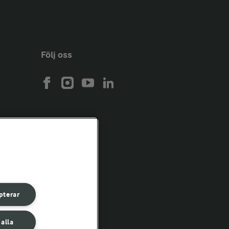
Följ oss
pterar
 alla