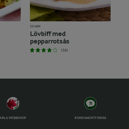
20 MIN
Lövbiff med
pepparrotsås
(36)
ARLA WEBBSHOP
KONSUMENTFORUM