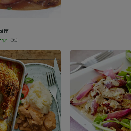
iff
(85)