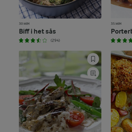
30 MIN
35 MIN
Biff i het sås
Porterb
(294)