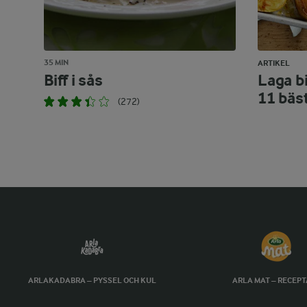
35 MIN
ARTIKEL
Biff i sås
Laga bi
11 bäs
(272)
ARLAKADABRA – PYSSEL OCH KUL
ARLA MAT – RECEP