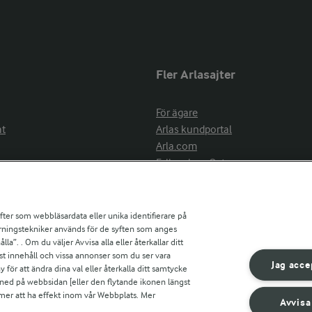
Fler Arlasajter
För ägare
at
Arlas kundportal
Arla.com
Falbygdens Ost
Arla webbshop
nsring
Bildbank
ifter som webbläsardata eller unika identifierare på
pårningstekniker används för de syften som anges
la”. . Om du väljer Avvisa alla eller återkallar ditt
ress
st innehåll och vissa annonser som du ser vara
är
Jag acce
ör att ändra dina val eller återkalla ditt samtycke
s
 ned på webbsidan [eller den flytande ikonen längst
mmer att ha effekt inom vår Webbplats. Mer
Avvisa