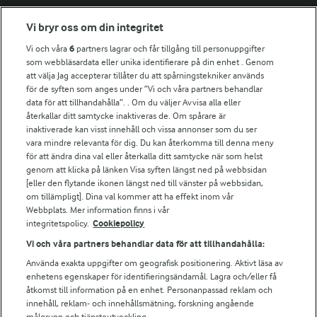
Fler Arlasajter
Vi bryr oss om din integritet
Vi och våra
6
partners lagrar och får tillgång till personuppgifter
För ägare
som webbläsardata eller unika identifierare på din enhet . Genom
att välja Jag accepterar tillåter du att spårningstekniker används
Arlas kundportal
för de syften som anges under ”Vi och våra partners behandlar
Arla.com
data för att tillhandahålla”. . Om du väljer Avvisa alla eller
Falbygdens Ost
återkallar ditt samtycke inaktiveras de. Om spårare är
Arla webbshop
inaktiverade kan visst innehåll och vissa annonser som du ser
vara mindre relevanta för dig. Du kan återkomma till denna meny
Bildbank
för att ändra dina val eller återkalla ditt samtycke när som helst
genom att klicka på länken Visa syften längst ned på webbsidan
[eller den flytande ikonen längst ned till vänster på webbsidan,
om tillämpligt]. Dina val kommer att ha effekt inom vår
Följ oss
Webbplats. Mer information finns i vår
integritetspolicy.
Cookiepolicy
Vi och våra partners behandlar data för att tillhandahålla:
Använda exakta uppgifter om geografisk positionering. Aktivt läsa av
enhetens egenskaper för identifieringsändamål. Lagra och/eller få
åtkomst till information på en enhet. Personanpassad reklam och
innehåll, reklam- och innehållsmätning, forskning angående
målgrupp och tjänsteutveckling.