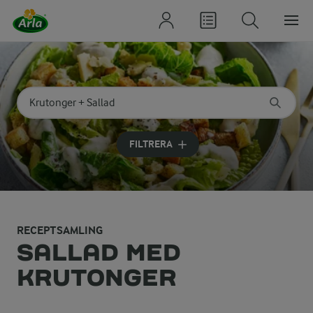
Sök på kategori eller ingrediens
Skriv in sökord för att få förslag
FILTRERA
RECEPTSAMLING
SALLAD MED
KRUTONGER