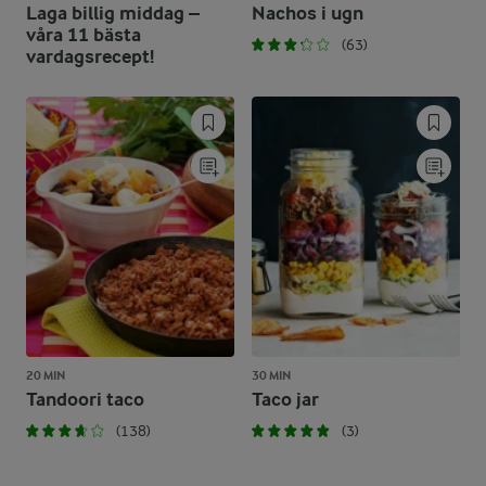
Laga billig middag –
Nachos i ugn
våra 11 bästa
(63)
vardagsrecept!
20 MIN
30 MIN
Tandoori taco
Taco jar
(138)
(3)