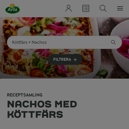
Sök på kategori eller ingrediens
Skriv in sökord för att få förslag
FILTRERA
RECEPTSAMLING
NACHOS MED
KÖTTFÄRS