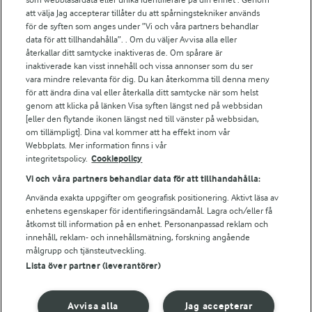
att välja Jag accepterar tillåter du att spårningstekniker används
Arlas kundportal
för de syften som anges under ”Vi och våra partners behandlar
Arla.com
data för att tillhandahålla”. . Om du väljer Avvisa alla eller
Falbygdens Ost
återkallar ditt samtycke inaktiveras de. Om spårare är
Arla webbshop
inaktiverade kan visst innehåll och vissa annonser som du ser
vara mindre relevanta för dig. Du kan återkomma till denna meny
Bildbank
för att ändra dina val eller återkalla ditt samtycke när som helst
genom att klicka på länken Visa syften längst ned på webbsidan
[eller den flytande ikonen längst ned till vänster på webbsidan,
om tillämpligt]. Dina val kommer att ha effekt inom vår
Följ oss
Webbplats. Mer information finns i vår
integritetspolicy.
Cookiepolicy
Vi och våra partners behandlar data för att tillhandahålla:
Använda exakta uppgifter om geografisk positionering. Aktivt läsa av
enhetens egenskaper för identifieringsändamål. Lagra och/eller få
åtkomst till information på en enhet. Personanpassad reklam och
innehåll, reklam- och innehållsmätning, forskning angående
målgrupp och tjänsteutveckling.
Lista över partner (leverantörer)
© 2026 Arla Foods
Ändra cookie-inställningar
Avvisa alla
Jag accepterar