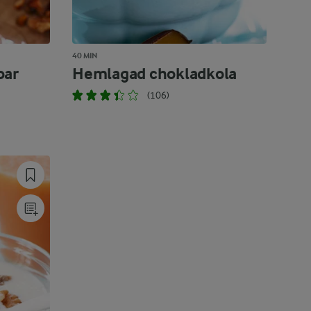
40 MIN
bar
Hemlagad chokladkola
(106)