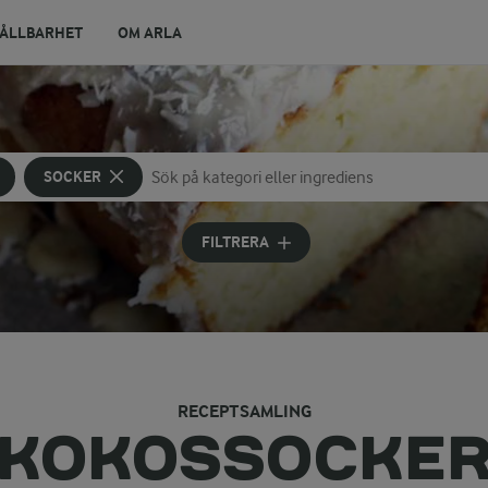
ÅLLBARHET
OM ARLA
SOCKER
Sök på kategori eller ingrediens
Skriv in sökord för att få förslag
FILTRERA
RECEPTSAMLING
KOKOSSOCKE