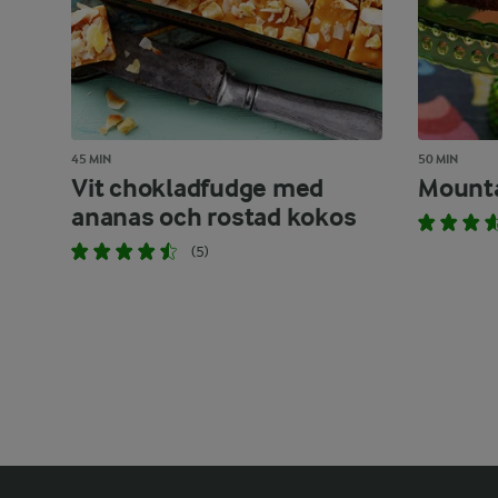
45 MIN
50 MIN
Vit chokladfudge med
Mounta
ananas och rostad kokos
(5)