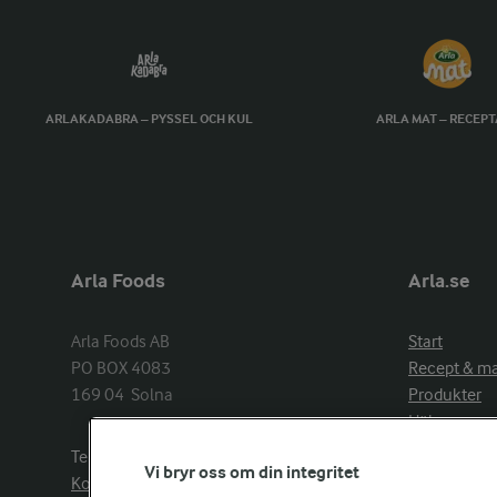
ARLAKADABRA – PYSSEL OCH KUL
ARLA MAT – RECEP
Arla Foods
Arla.se
Arla Foods AB

Start
PO BOX 4083

Recept & m
169 04  Solna
Produkter
Hälsa
Arlakadabra
Telefon:
08−789 50 00
Vi bryr oss om din integritet
Event & spo
Kontakta oss