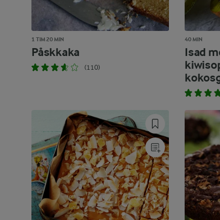
1 TIM 20 MIN
40 MIN
Påskkaka
Isad m
kiwiso
(110)
kokosg