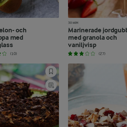
30 MIN
elon- och
Marinerade jordgub
ppa med
med granola och
lass
vaniljvisp
(10)
(27)