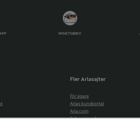
TAPP
NYHETSBREV
Fler Arlasajter
För ägare
at
Arlas kundportal
Arla.com
Falbygdens Ost
Arla webbshop
nsring
Bildbank