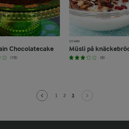
10 MIN
in Chocolatecake
Müsli på knäckebrö
(78)
(8)
3
1
2