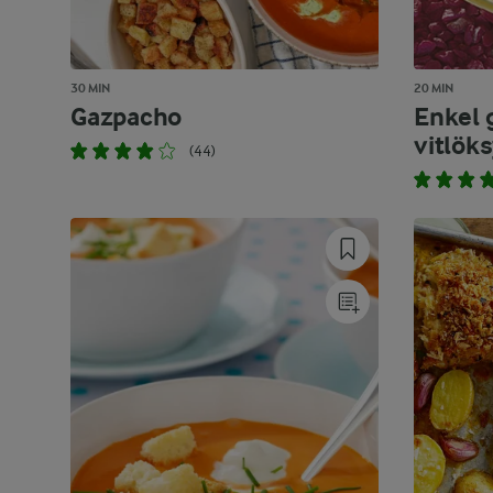
30 MIN
20 MIN
Gazpacho
Enkel 
vitlök
(44)