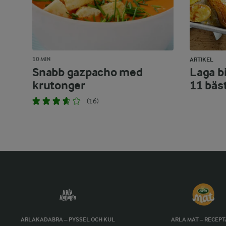
10 MIN
ARTIKEL
Snabb gazpacho med
Laga bi
krutonger
11 bäs
(16)
ARLAKADABRA – PYSSEL OCH KUL
ARLA MAT – RECEP