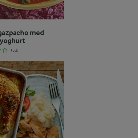
gazpacho med
syoghurt
(53)