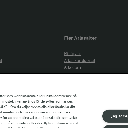
Fler Arlasajter
För ägare
at
Arlas kundportal
Arla.com
Falbygdens Ost
Arla webbshop
nsring
Bildbank
ifter som webbläsardata eller unika identifierare på
pårningstekniker används för de syften som anges
la”. . Om du väljer Avvisa alla eller återkallar ditt
ress
st innehåll och vissa annonser som du ser vara
är
Jag acce
ör att ändra dina val eller återkalla ditt samtycke
s
 ned på webbsidan [eller den flytande ikonen längst