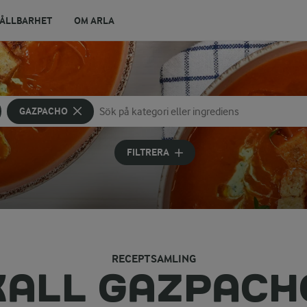
ÅLLBARHET
OM ARLA
GAZPACHO
Sök på kategori eller ingrediens
Skriv in sökord för att få förslag
FILTRERA
RECEPTSAMLING
KALL GAZPACH