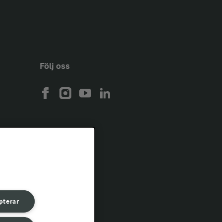
Följ oss
pterar