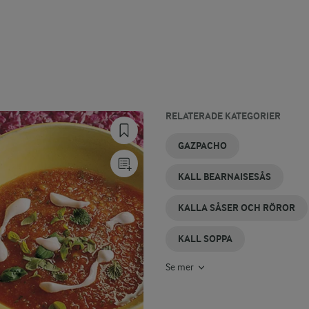
RELATERADE KATEGORIER
KALL
KALLSKÅL
KALL
ENKEL
KALL
KALL
GAZPACHO
SOMMARMAT
LUNCH
KALL
GRÖT
PAJ
MAT
KALL BEARNAISESÅS
KALLA SÅSER OCH RÖROR
KALL SOPPA
Se mer