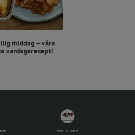
llig middag – våra
ta vardagsrecept!
TAPP
NYHETSBREV