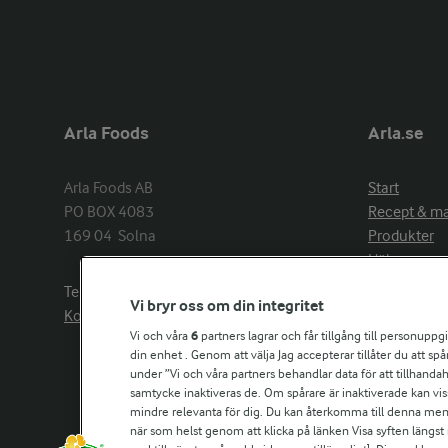
Arla Foods
Arla.se
Arla Foods AB

Start
PO BOX 4083

Recept & m
169 04  Solna
Produkter
Hälsa
Arlakadabra
Telefon:
08−789 50 00
Vi bryr oss om din integritet
Event & spo
Kontakta oss
Aktuellt
Vi och våra
6
partners lagrar och får tillgång till personuppg
din enhet . Genom att välja Jag accepterar tillåter du att s
Om Arla
under ”Vi och våra partners behandlar data för att tillhandahål
Nyheter & p
samtycke inaktiveras de. Om spårare är inaktiverade kan vis
Jobb & karri
mindre relevanta för dig. Du kan återkomma till denna meny f
Kontakta os
när som helst genom att klicka på länken Visa syften längst