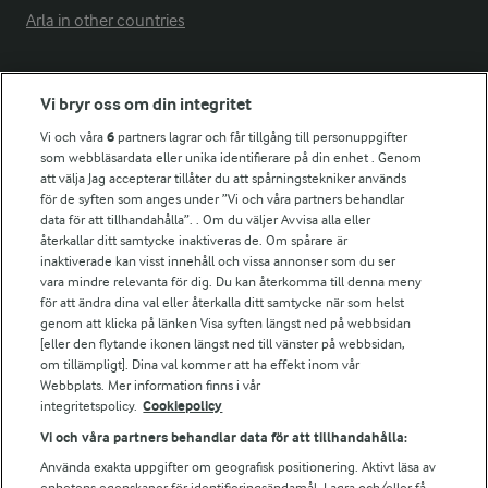
Arla in other countries
Fler Arlasajter
Vi bryr oss om din integritet
Vi och våra
6
partners lagrar och får tillgång till personuppgifter
För ägare
som webbläsardata eller unika identifierare på din enhet . Genom
att välja Jag accepterar tillåter du att spårningstekniker används
Arlas kundportal
för de syften som anges under ”Vi och våra partners behandlar
Arla.com
data för att tillhandahålla”. . Om du väljer Avvisa alla eller
Falbygdens Ost
återkallar ditt samtycke inaktiveras de. Om spårare är
Arla webbshop
inaktiverade kan visst innehåll och vissa annonser som du ser
vara mindre relevanta för dig. Du kan återkomma till denna meny
Bildbank
för att ändra dina val eller återkalla ditt samtycke när som helst
genom att klicka på länken Visa syften längst ned på webbsidan
[eller den flytande ikonen längst ned till vänster på webbsidan,
om tillämpligt]. Dina val kommer att ha effekt inom vår
Följ oss
Webbplats. Mer information finns i vår
integritetspolicy.
Cookiepolicy
Vi och våra partners behandlar data för att tillhandahålla:
Använda exakta uppgifter om geografisk positionering. Aktivt läsa av
enhetens egenskaper för identifieringsändamål. Lagra och/eller få