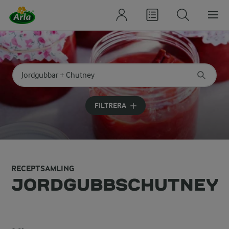
Sök på kategori eller ingrediens
Skriv in sökord för att få förslag
FILTRERA
RECEPTSAMLING
JORDGUBBSCHUTNEY