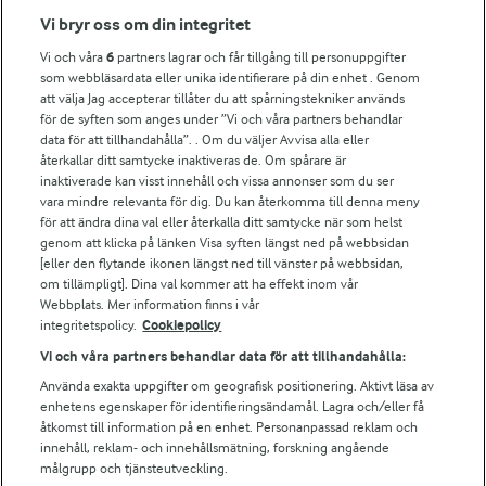
Fler Arlasajter
Vi bryr oss om din integritet
Vi och våra
6
partners lagrar och får tillgång till personuppgifter
För ägare
som webbläsardata eller unika identifierare på din enhet . Genom
att välja Jag accepterar tillåter du att spårningstekniker används
Arlas kundportal
för de syften som anges under ”Vi och våra partners behandlar
Arla.com
data för att tillhandahålla”. . Om du väljer Avvisa alla eller
Falbygdens Ost
återkallar ditt samtycke inaktiveras de. Om spårare är
Arla webbshop
inaktiverade kan visst innehåll och vissa annonser som du ser
vara mindre relevanta för dig. Du kan återkomma till denna meny
Bildbank
för att ändra dina val eller återkalla ditt samtycke när som helst
genom att klicka på länken Visa syften längst ned på webbsidan
[eller den flytande ikonen längst ned till vänster på webbsidan,
om tillämpligt]. Dina val kommer att ha effekt inom vår
Följ oss
Webbplats. Mer information finns i vår
integritetspolicy.
Cookiepolicy
Vi och våra partners behandlar data för att tillhandahålla:
Använda exakta uppgifter om geografisk positionering. Aktivt läsa av
enhetens egenskaper för identifieringsändamål. Lagra och/eller få
åtkomst till information på en enhet. Personanpassad reklam och
innehåll, reklam- och innehållsmätning, forskning angående
målgrupp och tjänsteutveckling.