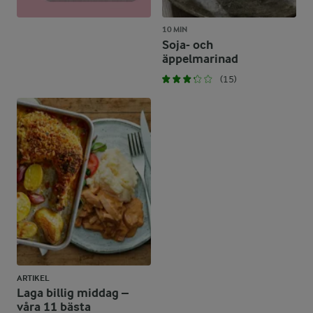
10 MIN
Soja- och
äppelmarinad
(15)
ARTIKEL
Laga billig middag –
våra 11 bästa