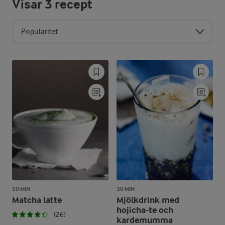
Visar
3
recept
Popularitet
10 MIN
30 MIN
Matcha latte
Mjölkdrink med
hojicha-te och
(26)
kardemumma