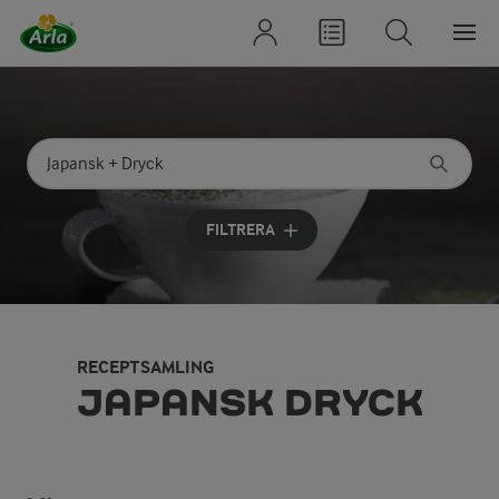
Sök på kategori eller ingrediens
Skriv in sökord för att få förslag
FILTRERA
RECEPTSAMLING
JAPANSK DRYCK