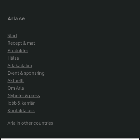
Arla.se
Start
Recept & mat
Produkter
Hälsa
Arlakadabra
Event & sponsring
Aktuellt
Om Arla
Nyheter & press
Jobb & karriär
Kontakta oss
Arla in other countries