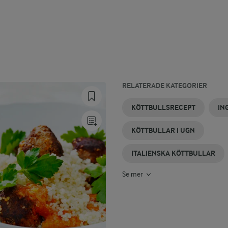
RELATERADE KATEGORIER
ÄLGKÖTTBULLAR
INGEFÄRSPÄRON
KÖTTBULLAR
KÖTTBULLAR
GLUTENFRIA
PICKLAD
KÖTTBULLSRECEPT
IN
UTAN
UTAN ÄGG
KÖTTBULLAR
INGEFÄRA
STRÖBRÖD
KÖTTBULLAR I UGN
ITALIENSKA KÖTTBULLAR
Se mer