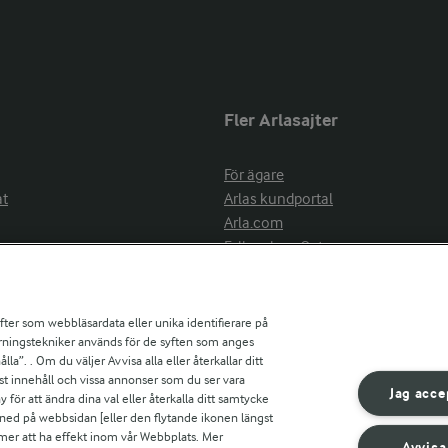
Fler Arlasajter
För ägare
at
Arlas kundportal
Arla.com
Falbygdens Ost
Arla webbshop
nsring
Bildbank
ifter som webbläsardata eller unika identifierare på
pårningstekniker används för de syften som anges
la”. . Om du väljer Avvisa alla eller återkallar ditt
ress
st innehåll och vissa annonser som du ser vara
är
Jag acce
ör att ändra dina val eller återkalla ditt samtycke
s
 ned på webbsidan [eller den flytande ikonen längst
mmer att ha effekt inom vår Webbplats. Mer
Avvisa