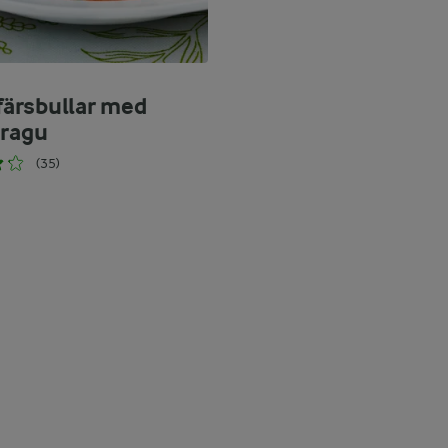
ärsbullar med
sragu
(35)