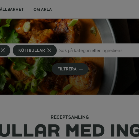
ÅLLBARHET
OM ARLA
KÖTTBULLAR
Sök på kategori eller ingrediens
Skriv in sökord för att få förslag
FILTRERA
RECEPTSAMLING
ULLAR MED IN