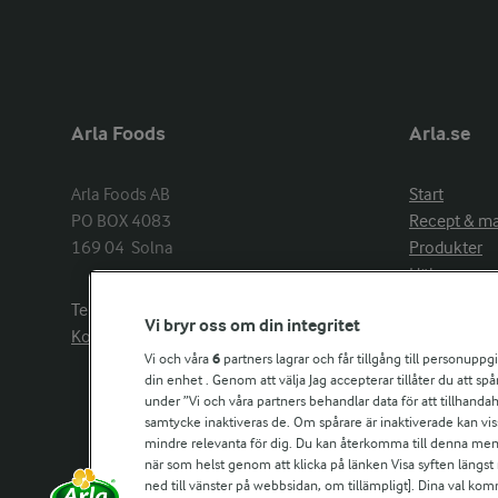
Arla Foods
Arla.se
Arla Foods AB

Start
PO BOX 4083

Recept & m
169 04  Solna
Produkter
Hälsa
Arlakadabra
Telefon:
08−789 50 00
Vi bryr oss om din integritet
Event & spo
Kontakta oss
Aktuellt
Vi och våra
6
partners lagrar och får tillgång till personuppg
din enhet . Genom att välja Jag accepterar tillåter du att s
Om Arla
under ”Vi och våra partners behandlar data för att tillhandahål
Nyheter & p
samtycke inaktiveras de. Om spårare är inaktiverade kan vis
Jobb & karri
mindre relevanta för dig. Du kan återkomma till denna meny f
Kontakta os
när som helst genom att klicka på länken Visa syften längst
ned till vänster på webbsidan, om tillämpligt]. Dina val ko