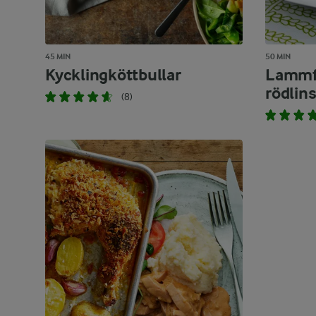
45 MIN
50 MIN
Kycklingköttbullar
Lammf
rödlin
(8)