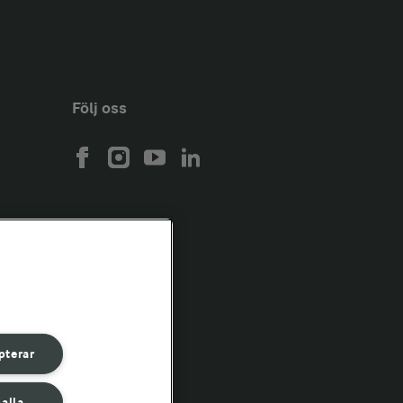
Följ oss
pterar
 alla