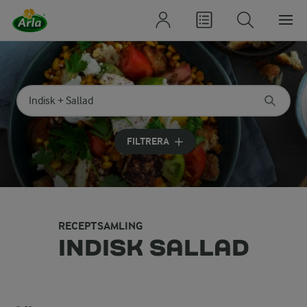
Sök på kategori eller ingrediens
Skriv in sökord för att få förslag
FILTRERA
RECEPTSAMLING
INDISK SALLAD