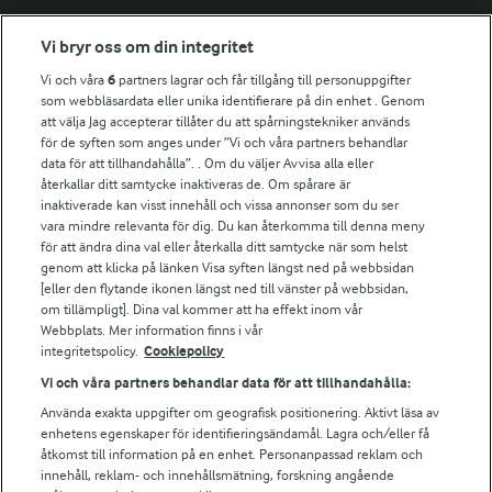
Fler Arlasajter
Vi bryr oss om din integritet
Vi och våra
6
partners lagrar och får tillgång till personuppgifter
För ägare
som webbläsardata eller unika identifierare på din enhet . Genom
att välja Jag accepterar tillåter du att spårningstekniker används
Arlas kundportal
för de syften som anges under ”Vi och våra partners behandlar
Arla.com
data för att tillhandahålla”. . Om du väljer Avvisa alla eller
Falbygdens Ost
återkallar ditt samtycke inaktiveras de. Om spårare är
Arla webbshop
inaktiverade kan visst innehåll och vissa annonser som du ser
vara mindre relevanta för dig. Du kan återkomma till denna meny
Bildbank
för att ändra dina val eller återkalla ditt samtycke när som helst
genom att klicka på länken Visa syften längst ned på webbsidan
[eller den flytande ikonen längst ned till vänster på webbsidan,
om tillämpligt]. Dina val kommer att ha effekt inom vår
Följ oss
Webbplats. Mer information finns i vår
integritetspolicy.
Cookiepolicy
Vi och våra partners behandlar data för att tillhandahålla:
Använda exakta uppgifter om geografisk positionering. Aktivt läsa av
enhetens egenskaper för identifieringsändamål. Lagra och/eller få
åtkomst till information på en enhet. Personanpassad reklam och
innehåll, reklam- och innehållsmätning, forskning angående