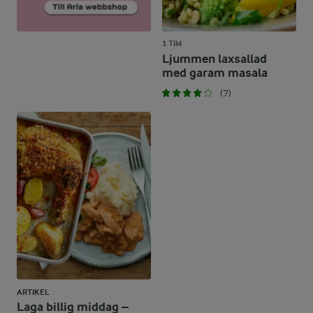
1 TIM
Ljummen laxsallad
med garam masala
(7)
ARTIKEL
Laga billig middag –