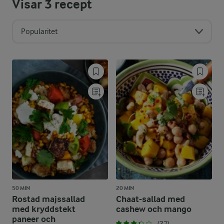
Visar
3
recept
Popularitet
50 MIN
20 MIN
Rostad majssallad
Chaat-sallad med
med kryddstekt
cashew och mango
paneer och
(27)