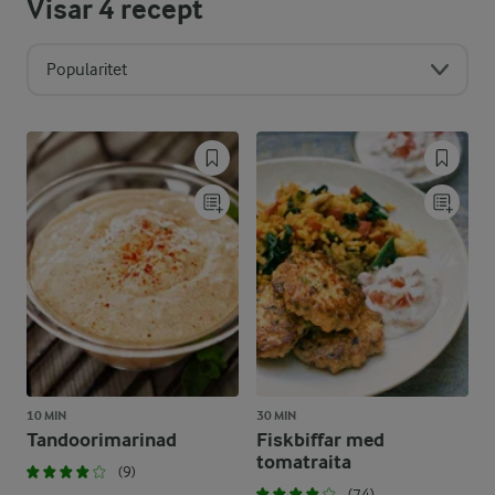
Visar
4
recept
Popularitet
10 MIN
30 MIN
Tandoorimarinad
Fiskbiffar med
tomatraita
(9)
(74)