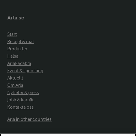
Arla.se
Start
Recept & mat
Produkter
Hälsa
Arlakadabra
Event & sponsring
Aktuellt
Om Arla
Nyheter & press
Jobb & karriär
Kontakta oss
Arla in other countries