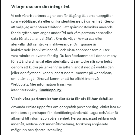
Fler Arlasajter
Vi bryr oss om din integritet
Vi och våra
6
partners lagrar och får tillgång till personuppgifter
För ägare
som webbläsardata eller unika identifierare på din enhet . Genom
att välja Jag accepterar tillåter du att spårningstekniker används
Arlas kundportal
för de syften som anges under ”Vi och våra partners behandlar
Arla.com
data för att tillhandahålla”. . Om du väljer Avvisa alla eller
Falbygdens Ost
återkallar ditt samtycke inaktiveras de. Om spårare är
Arla webbshop
inaktiverade kan visst innehåll och vissa annonser som du ser
vara mindre relevanta för dig. Du kan återkomma till denna meny
Bildbank
för att ändra dina val eller återkalla ditt samtycke när som helst
genom att klicka på länken Visa syften längst ned på webbsidan
[eller den flytande ikonen längst ned till vänster på webbsidan,
om tillämpligt]. Dina val kommer att ha effekt inom vår
Följ oss
Webbplats. Mer information finns i vår
integritetspolicy.
Cookiepolicy
Vi och våra partners behandlar data för att tillhandahålla:
Använda exakta uppgifter om geografisk positionering. Aktivt läsa av
enhetens egenskaper för identifieringsändamål. Lagra och/eller få
åtkomst till information på en enhet. Personanpassad reklam och
innehåll, reklam- och innehållsmätning, forskning angående
målgrupp och tjänsteutveckling.