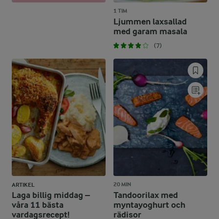
1 TIM
Ljummen laxsallad
med garam masala
(7)
20 MIN
ARTIKEL
Laga billig middag –
Tandoorilax med
våra 11 bästa
myntayoghurt och
vardagsrecept!
rädisor