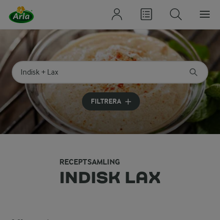
Sök på kategori eller ingrediens
Skriv in sökord för att få förslag
FILTRERA
RECEPTSAMLING
INDISK LAX