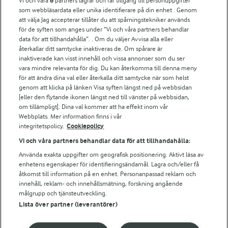
Vi och våra
6
partners lagrar och får tillgång till personuppgifter
Fler Arlasajter
som webbläsardata eller unika identifierare på din enhet . Genom
att välja Jag accepterar tillåter du att spårningstekniker används
för de syften som anges under ”Vi och våra partners behandlar
För ägare
data för att tillhandahålla”. . Om du väljer Avvisa alla eller
Arlas kundportal
återkallar ditt samtycke inaktiveras de. Om spårare är
Arla.com
inaktiverade kan visst innehåll och vissa annonser som du ser
vara mindre relevanta för dig. Du kan återkomma till denna meny
Falbygdens Ost
för att ändra dina val eller återkalla ditt samtycke när som helst
Arla webbshop
genom att klicka på länken Visa syften längst ned på webbsidan
Bildbank
[eller den flytande ikonen längst ned till vänster på webbsidan,
om tillämpligt]. Dina val kommer att ha effekt inom vår
Webbplats. Mer information finns i vår
integritetspolicy.
Cookiepolicy
Följ oss
Vi och våra partners behandlar data för att tillhandahålla:
Använda exakta uppgifter om geografisk positionering. Aktivt läsa av
enhetens egenskaper för identifieringsändamål. Lagra och/eller få
åtkomst till information på en enhet. Personanpassad reklam och
innehåll, reklam- och innehållsmätning, forskning angående
målgrupp och tjänsteutveckling.
Lista över partner (leverantörer)