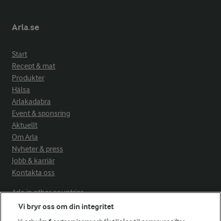
Arla.se
Start
Recept & mat
Produkter
Hälsa
Arlakadabra
Event & sponsring
Aktuellt
Om Arla
Nyheter & press
Jobb & karriär
Kontakta oss
Arla in other countries
Vi bryr oss om din integritet