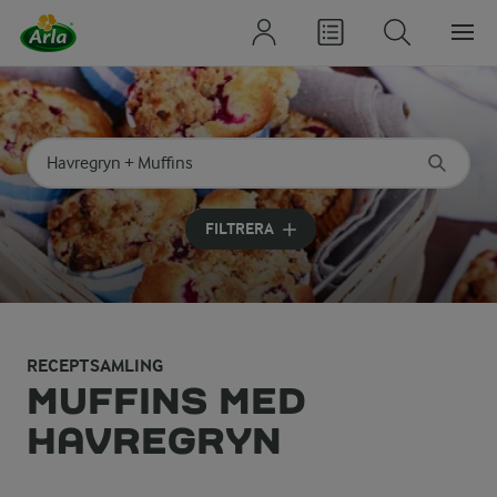
Sök på kategori eller ingrediens
Skriv in sökord för att få förslag
FILTRERA
RECEPTSAMLING
MUFFINS MED
HAVREGRYN