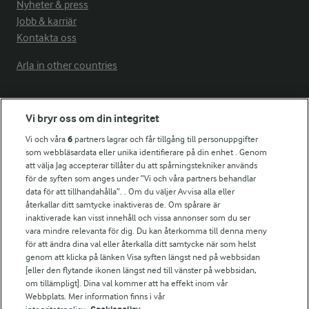
Nyheter & press
Jobb & karriär
Kontakta oss
Arla in other countries
Fler Arlasajter
Vi bryr oss om din integritet
Vi och våra
6
partners lagrar och får tillgång till personuppgifter
För ägare
som webbläsardata eller unika identifierare på din enhet . Genom
att välja Jag accepterar tillåter du att spårningstekniker används
Arlas kundportal
för de syften som anges under ”Vi och våra partners behandlar
Arla.com
data för att tillhandahålla”. . Om du väljer Avvisa alla eller
Falbygdens Ost
återkallar ditt samtycke inaktiveras de. Om spårare är
Arla webbshop
inaktiverade kan visst innehåll och vissa annonser som du ser
vara mindre relevanta för dig. Du kan återkomma till denna meny
Bildbank
för att ändra dina val eller återkalla ditt samtycke när som helst
genom att klicka på länken Visa syften längst ned på webbsidan
[eller den flytande ikonen längst ned till vänster på webbsidan,
om tillämpligt]. Dina val kommer att ha effekt inom vår
Följ oss
Webbplats. Mer information finns i vår