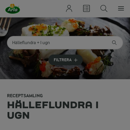
Sök på kategori eller ingrediens
Skriv in sökord för att få förslag
FILTRERA
RECEPTSAMLING
HÄLLEFLUNDRA I
UGN