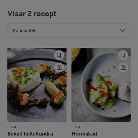
Visar
2
recept
Popularitet
2 TIM
2 TIM
Bakad hälleflundra
Noribakad