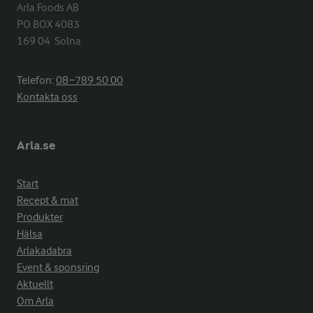
Arla Foods AB

PO BOX 4083

169 04  Solna
Telefon:
08−789 50 00
Kontakta oss
Arla.se
Start
Recept & mat
Produkter
Hälsa
Arlakadabra
Event & sponsring
Aktuellt
Om Arla