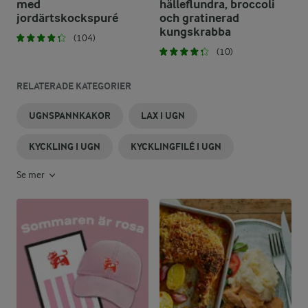
med
hälleflundra, broccoli
jordärtskockspuré
och gratinerad
kungskrabba
(104)
(10)
RELATERADE KATEGORIER
UGNSPANNKAKOR
LAX I UGN
KYCKLING I UGN
KYCKLINGFILÉ I UGN
Se mer