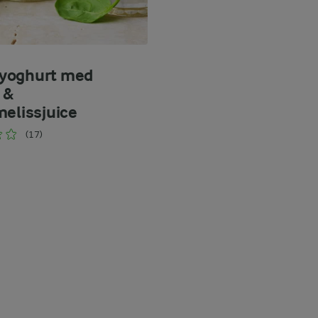
yoghurt med
 &
melissjuice
(17)