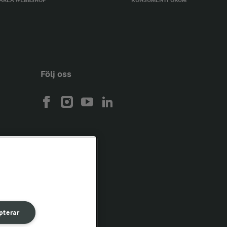
ARLA WEBBSHOP
KONSUMENTFORUM
Följ oss
pterar