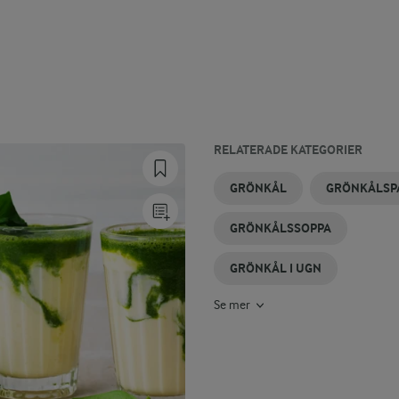
RELATERADE KATEGORIER
GRÖNKÅLSPESTO
MJÖLKDRYCKER
SOMMARDRYCK
KOKOSDRYCK
STUVAD
DRYCK
GRÖNKÅL
GRÖNKÅLSP
GRÖNKÅL
GRÖNKÅLSSOPPA
GRÖNKÅL I UGN
Se mer