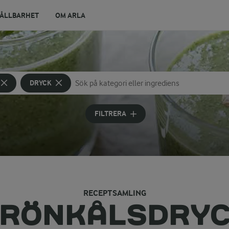
ÅLLBARHET
OM ARLA
DRYCK
Sök på kategori eller ingrediens
Skriv in sökord för att få förslag
FILTRERA
RECEPTSAMLING
RÖNKÅLSDRY