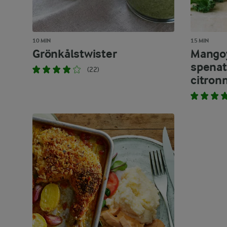
10 MIN
15 MIN
Grönkålstwister
Mango
spenat
(22)
citron