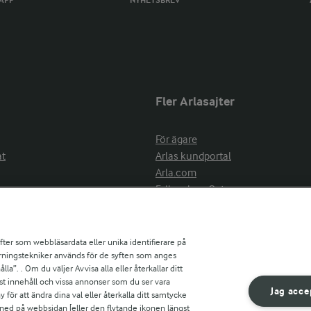
TAPP
NYHETSBREV
Fler Arlasajter
För ägare
at
Arlas kundportal
Arla.com
Falbygdens Ost
Arla webbshop
nsring
Bildbank
ifter som webbläsardata eller unika identifierare på
pårningstekniker används för de syften som anges
la”. . Om du väljer Avvisa alla eller återkallar ditt
ress
st innehåll och vissa annonser som du ser vara
är
Jag acce
ör att ändra dina val eller återkalla ditt samtycke
s
 ned på webbsidan [eller den flytande ikonen längst