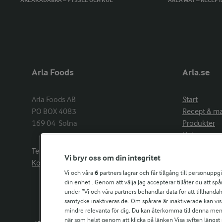
ARLAKADABRA – PYSSEL OCH KUL
ARLA MAT – RECEP
Arla Foods
Arla.se
Arla Foods AB

Start
PO BOX 4083

Recept & m
169 04  Solna
Produkter
Hälsa
Arlakadabra
Telefon:
08−789 50 00
Vi bryr oss om din integritet
Event & spo
Kontakta oss
Aktuellt
Vi och våra
6
partners lagrar och får tillgång till personuppg
din enhet . Genom att välja Jag accepterar tillåter du att s
Om Arla
under ”Vi och våra partners behandlar data för att tillhandahål
Nyheter & p
samtycke inaktiveras de. Om spårare är inaktiverade kan vis
Jobb & karri
mindre relevanta för dig. Du kan återkomma till denna meny f
Kontakta os
när som helst genom att klicka på länken Visa syften längst