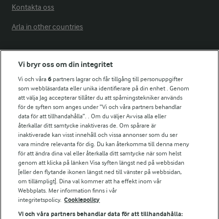
Kontakta oss
Arla in other countries
Fler Arlasajter
Vi bryr oss om din integritet
Vi och våra
6
partners lagrar och får tillgång till personuppgifter
För ägare
som webbläsardata eller unika identifierare på din enhet . Genom
att välja Jag accepterar tillåter du att spårningstekniker används
Arlas kundportal
för de syften som anges under ”Vi och våra partners behandlar
Arla.com
data för att tillhandahålla”. . Om du väljer Avvisa alla eller
Falbygdens Ost
återkallar ditt samtycke inaktiveras de. Om spårare är
Arla webbshop
inaktiverade kan visst innehåll och vissa annonser som du ser
vara mindre relevanta för dig. Du kan återkomma till denna meny
Bildbank
för att ändra dina val eller återkalla ditt samtycke när som helst
genom att klicka på länken Visa syften längst ned på webbsidan
[eller den flytande ikonen längst ned till vänster på webbsidan,
om tillämpligt]. Dina val kommer att ha effekt inom vår
Följ oss
Webbplats. Mer information finns i vår
integritetspolicy.
Cookiepolicy
Vi och våra partners behandlar data för att tillhandahålla: