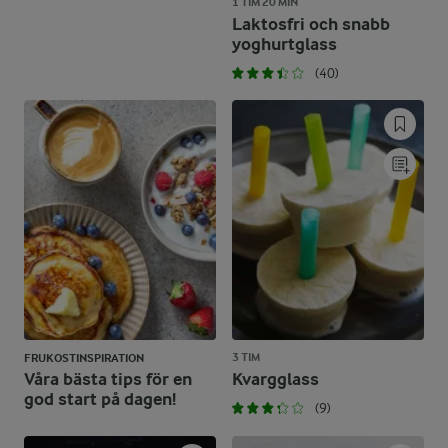
1 TIM 20 MIN
Laktosfri och snabb
yoghurtglass
(40)
3 TIM
FRUKOSTINSPIRATION
Våra bästa tips för en
Kvargglass
god start på dagen!
(9)