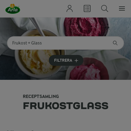
Sök på kategori eller ingrediens
Skriv in sökord för att få förslag
FILTRERA
RECEPTSAMLING
FRUKOSTGLASS