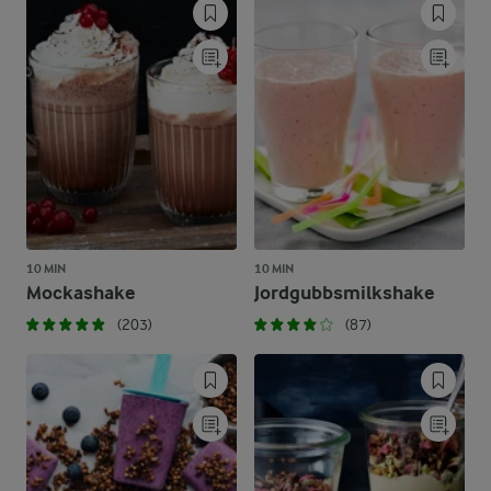
10 MIN
10 MIN
Mockashake
Jordgubbsmilkshake
(203)
(87)