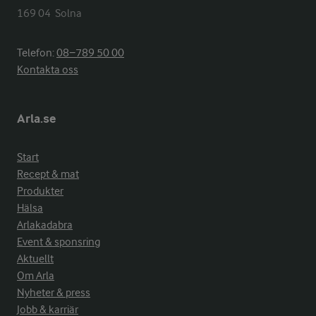
169 04  Solna
Telefon:
08−789 50 00
Kontakta oss
Arla.se
Start
Recept & mat
Produkter
Hälsa
Arlakadabra
Event & sponsring
Aktuellt
Om Arla
Nyheter & press
Jobb & karriär