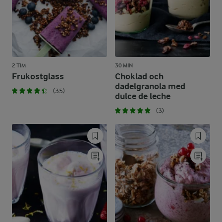
2 TIM
30 MIN
Frukostglass
Choklad och
dadelgranola med
(35)
dulce de leche
(3)