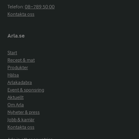
Telefon:
08−789 50 00
Kontakta oss
Arla.se
Start
Recept & mat
Produkter
Hälsa
Arlakadabra
Event & sponsring
Aktuellt
Om Arla
Nyheter & press
Jobb & karriär
Kontakta oss