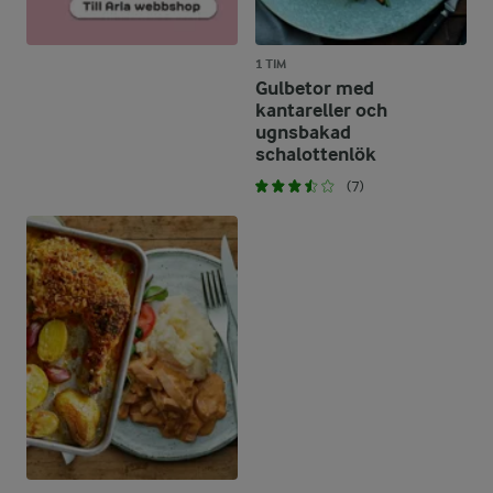
1 TIM
Gulbetor med
kantareller och
ugnsbakad
schalottenlök
(7)