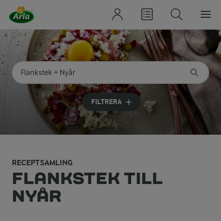
Sök på kategori eller ingrediens
Skriv in sökord för att få förslag
FILTRERA
RECEPTSAMLING
FLANKSTEK TILL
NYÅR