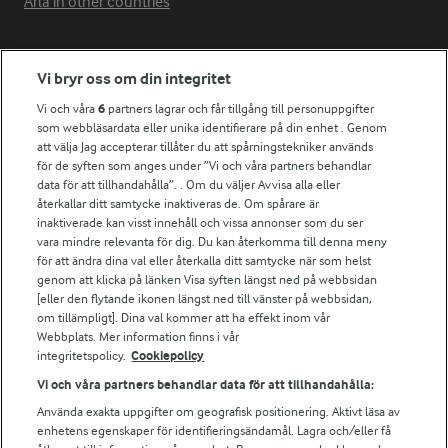
Arla in other countries
Fler Arlasajter
Vi bryr oss om din integritet
Vi och våra
6
partners lagrar och får tillgång till personuppgifter
För ägare
som webbläsardata eller unika identifierare på din enhet . Genom
att välja Jag accepterar tillåter du att spårningstekniker används
Arlas kundportal
för de syften som anges under ”Vi och våra partners behandlar
Arla.com
data för att tillhandahålla”. . Om du väljer Avvisa alla eller
Falbygdens Ost
återkallar ditt samtycke inaktiveras de. Om spårare är
Arla webbshop
inaktiverade kan visst innehåll och vissa annonser som du ser
vara mindre relevanta för dig. Du kan återkomma till denna meny
Bildbank
för att ändra dina val eller återkalla ditt samtycke när som helst
genom att klicka på länken Visa syften längst ned på webbsidan
[eller den flytande ikonen längst ned till vänster på webbsidan,
om tillämpligt]. Dina val kommer att ha effekt inom vår
Följ oss
Webbplats. Mer information finns i vår
integritetspolicy.
Cookiepolicy
Vi och våra partners behandlar data för att tillhandahålla:
Använda exakta uppgifter om geografisk positionering. Aktivt läsa av
enhetens egenskaper för identifieringsändamål. Lagra och/eller få