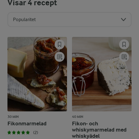
Visar
4
recept
Popularitet
30 MIN
40 MIN
Fikonmarmelad
Fikon- och
whiskymarmelad med
(2)
whiskyädel