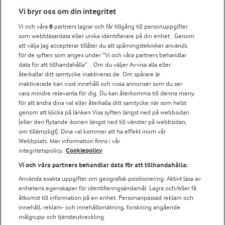
Fler Arlasajter
Vi bryr oss om din integritet
Vi och våra
6
partners lagrar och får tillgång till personuppgifter
För ägare
som webbläsardata eller unika identifierare på din enhet . Genom
att välja Jag accepterar tillåter du att spårningstekniker används
Arlas kundportal
för de syften som anges under ”Vi och våra partners behandlar
Arla.com
data för att tillhandahålla”. . Om du väljer Avvisa alla eller
Falbygdens Ost
återkallar ditt samtycke inaktiveras de. Om spårare är
Arla webbshop
inaktiverade kan visst innehåll och vissa annonser som du ser
vara mindre relevanta för dig. Du kan återkomma till denna meny
Bildbank
för att ändra dina val eller återkalla ditt samtycke när som helst
genom att klicka på länken Visa syften längst ned på webbsidan
[eller den flytande ikonen längst ned till vänster på webbsidan,
om tillämpligt]. Dina val kommer att ha effekt inom vår
Följ oss
Webbplats. Mer information finns i vår
integritetspolicy.
Cookiepolicy
Vi och våra partners behandlar data för att tillhandahålla:
Använda exakta uppgifter om geografisk positionering. Aktivt läsa av
enhetens egenskaper för identifieringsändamål. Lagra och/eller få
åtkomst till information på en enhet. Personanpassad reklam och
innehåll, reklam- och innehållsmätning, forskning angående
målgrupp och tjänsteutveckling.