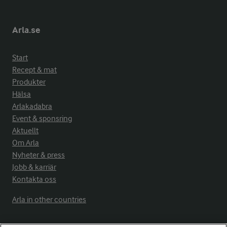
Arla.se
Start
Recept & mat
Produkter
Hälsa
Arlakadabra
Event & sponsring
Aktuellt
Om Arla
Nyheter & press
Jobb & karriär
Kontakta oss
Arla in other countries