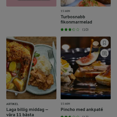
15 MIN
Turbosnabb
fikonmarmelad
(10)
15 MIN
ARTIKEL
Laga billig middag –
Pincho med ankpaté
våra 11 bästa