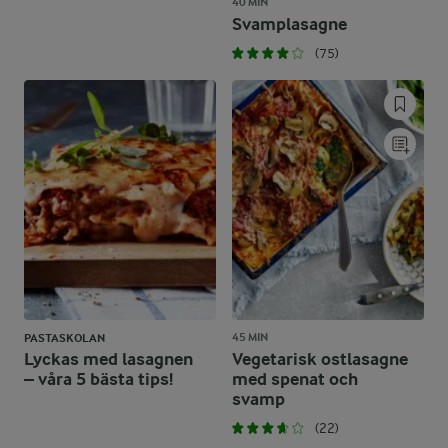
40 MIN
Svamplasagne
(75)
45 MIN
PASTASKOLAN
Lyckas med lasagnen
Vegetarisk ostlasagne
– våra 5 bästa tips!
med spenat och
svamp
(22)