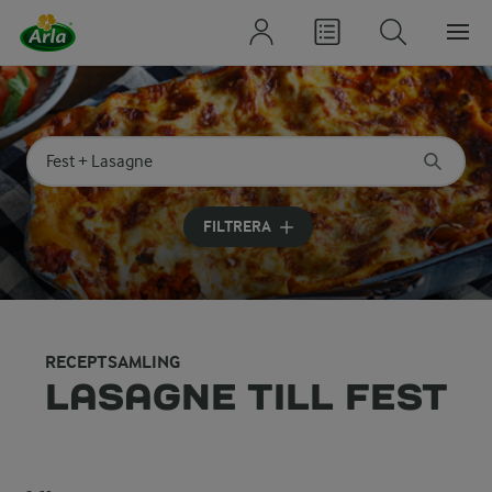
Sök på kategori eller ingrediens
Skriv in sökord för att få förslag
FILTRERA
RECEPTSAMLING
LASAGNE TILL FEST