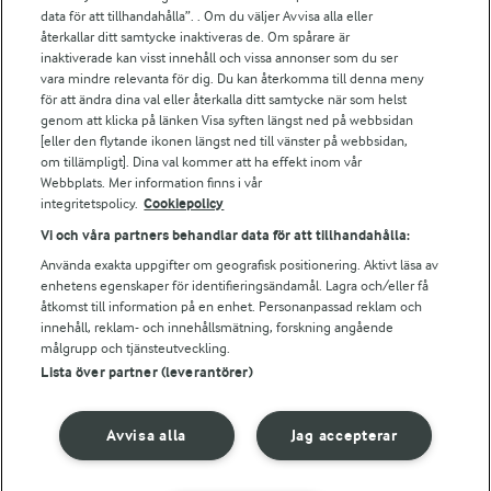
Arla.com
data för att tillhandahålla”. . Om du väljer Avvisa alla eller
Falbygdens Ost
återkallar ditt samtycke inaktiveras de. Om spårare är
Arla webbshop
inaktiverade kan visst innehåll och vissa annonser som du ser
vara mindre relevanta för dig. Du kan återkomma till denna meny
Bildbank
för att ändra dina val eller återkalla ditt samtycke när som helst
genom att klicka på länken Visa syften längst ned på webbsidan
[eller den flytande ikonen längst ned till vänster på webbsidan,
om tillämpligt]. Dina val kommer att ha effekt inom vår
Följ oss
Webbplats. Mer information finns i vår
integritetspolicy.
Cookiepolicy
Vi och våra partners behandlar data för att tillhandahålla:
Använda exakta uppgifter om geografisk positionering. Aktivt läsa av
enhetens egenskaper för identifieringsändamål. Lagra och/eller få
åtkomst till information på en enhet. Personanpassad reklam och
innehåll, reklam- och innehållsmätning, forskning angående
målgrupp och tjänsteutveckling.
Lista över partner (leverantörer)
© 2026 Arla Foods
Ändra cookie-inställningar
Avvisa alla
Jag accepterar
Integritetspolicy