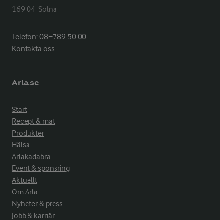
169 04  Solna
Telefon:
08−789 50 00
Kontakta oss
Arla.se
Start
Recept & mat
Produkter
Hälsa
Arlakadabra
Event & sponsring
Aktuellt
Om Arla
Nyheter & press
Jobb & karriär