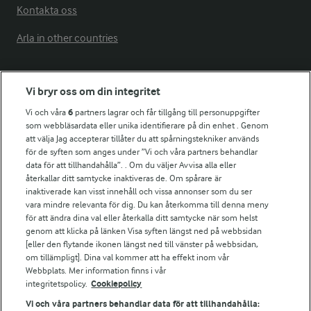
Kontakta oss
Arla in other countries
Fler Arlasajter
Vi bryr oss om din integritet
Vi och våra
6
partners lagrar och får tillgång till personuppgifter
För ägare
som webbläsardata eller unika identifierare på din enhet . Genom
att välja Jag accepterar tillåter du att spårningstekniker används
Arlas kundportal
för de syften som anges under ”Vi och våra partners behandlar
Arla.com
data för att tillhandahålla”. . Om du väljer Avvisa alla eller
Falbygdens Ost
återkallar ditt samtycke inaktiveras de. Om spårare är
Arla webbshop
inaktiverade kan visst innehåll och vissa annonser som du ser
vara mindre relevanta för dig. Du kan återkomma till denna meny
Bildbank
för att ändra dina val eller återkalla ditt samtycke när som helst
genom att klicka på länken Visa syften längst ned på webbsidan
[eller den flytande ikonen längst ned till vänster på webbsidan,
om tillämpligt]. Dina val kommer att ha effekt inom vår
Följ oss
Webbplats. Mer information finns i vår
integritetspolicy.
Cookiepolicy
Vi och våra partners behandlar data för att tillhandahålla: