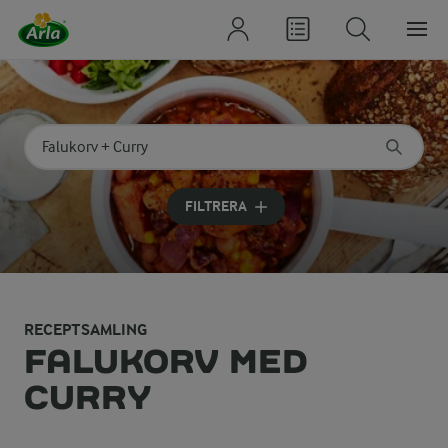
Sök på kategori eller ingrediens
Skriv in sökord för att få förslag
FILTRERA
RECEPTSAMLING
FALUKORV MED
CURRY