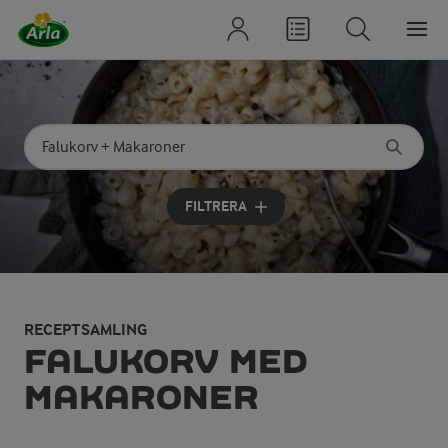
Sök på kategori eller ingrediens
Skriv in sökord för att få förslag
FILTRERA
RECEPTSAMLING
FALUKORV MED
MAKARONER