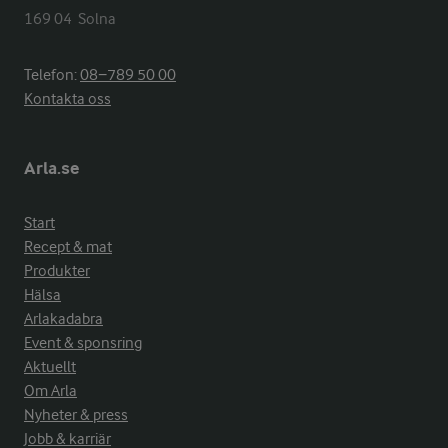
169 04  Solna
Telefon:
08−789 50 00
Kontakta oss
Arla.se
Start
Recept & mat
Produkter
Hälsa
Arlakadabra
Event & sponsring
Aktuellt
Om Arla
Nyheter & press
Jobb & karriär