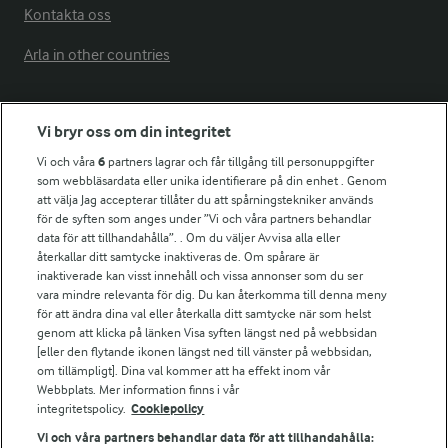
Kontakta oss
Arla in other countries
Fler Arlasajter
Vi bryr oss om din integritet
Vi och våra
6
partners lagrar och får tillgång till personuppgifter
För ägare
som webbläsardata eller unika identifierare på din enhet . Genom
att välja Jag accepterar tillåter du att spårningstekniker används
Arlas kundportal
för de syften som anges under ”Vi och våra partners behandlar
Arla.com
data för att tillhandahålla”. . Om du väljer Avvisa alla eller
Falbygdens Ost
återkallar ditt samtycke inaktiveras de. Om spårare är
Arla webbshop
inaktiverade kan visst innehåll och vissa annonser som du ser
vara mindre relevanta för dig. Du kan återkomma till denna meny
Bildbank
för att ändra dina val eller återkalla ditt samtycke när som helst
genom att klicka på länken Visa syften längst ned på webbsidan
[eller den flytande ikonen längst ned till vänster på webbsidan,
om tillämpligt]. Dina val kommer att ha effekt inom vår
Följ oss
Webbplats. Mer information finns i vår
integritetspolicy.
Cookiepolicy
Vi och våra partners behandlar data för att tillhandahålla: