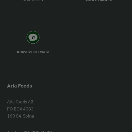
NYHETSBREV
ARLA WEBBSHOP
KONSUMENTFORUM
Arla Foods
Arla Foods AB

PO BOX 4083

169 04  Solna