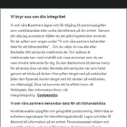
Fler Arlasajter
Vi bryr oss om din integritet
Vi och våra
6
partners lagrar och får tillgång till personuppgifter
För ägare
som webbläsardata eller unika identifierare på din enhet . Genom
att välja Jag accepterar tillåter du att spårningstekniker används
Arlas kundportal
för de syften som anges under ”Vi och våra partners behandlar
Arla.com
data för att tillhandahålla”. . Om du väljer Avvisa alla eller
Falbygdens Ost
återkallar ditt samtycke inaktiveras de. Om spårare är
Arla webbshop
inaktiverade kan visst innehåll och vissa annonser som du ser
vara mindre relevanta för dig. Du kan återkomma till denna meny
Bildbank
för att ändra dina val eller återkalla ditt samtycke när som helst
genom att klicka på länken Visa syften längst ned på webbsidan
[eller den flytande ikonen längst ned till vänster på webbsidan,
om tillämpligt]. Dina val kommer att ha effekt inom vår
Följ oss
Webbplats. Mer information finns i vår
integritetspolicy.
Cookiepolicy
Vi och våra partners behandlar data för att tillhandahålla:
Använda exakta uppgifter om geografisk positionering. Aktivt läsa av
enhetens egenskaper för identifieringsändamål. Lagra och/eller få
åtkomst till information på en enhet. Personanpassad reklam och