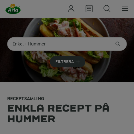
Sök på kategori eller ingrediens
Skriv in sökord för att få förslag
FILTRERA
RECEPTSAMLING
ENKLA RECEPT PÅ
HUMMER