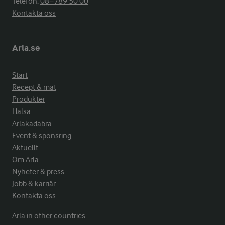
Telefon:
08−789 50 00
Kontakta oss
Arla.se
Start
Recept & mat
Produkter
Hälsa
Arlakadabra
Event & sponsring
Aktuellt
Om Arla
Nyheter & press
Jobb & karriär
Kontakta oss
Arla in other countries