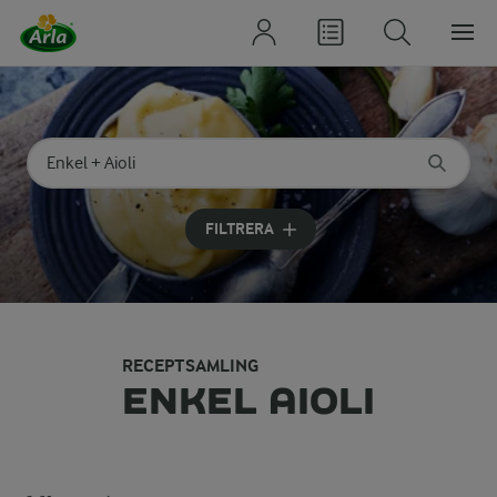
Sök på kategori eller ingrediens
Skriv in sökord för att få förslag
FILTRERA
RECEPTSAMLING
ENKEL AIOLI