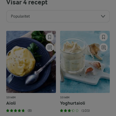
Visar
4
recept
Popularitet
10 MIN
10 MIN
Aioli
Yoghurtaioli
(8)
(103)