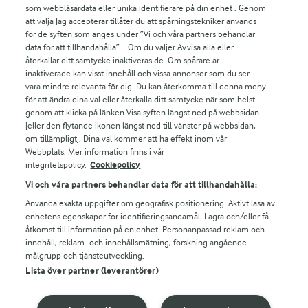
För ägare
som webbläsardata eller unika identifierare på din enhet . Genom
att välja Jag accepterar tillåter du att spårningstekniker används
Arlas kundportal
för de syften som anges under ”Vi och våra partners behandlar
Arla.com
data för att tillhandahålla”. . Om du väljer Avvisa alla eller
Falbygdens Ost
återkallar ditt samtycke inaktiveras de. Om spårare är
Arla webbshop
inaktiverade kan visst innehåll och vissa annonser som du ser
vara mindre relevanta för dig. Du kan återkomma till denna meny
Bildbank
för att ändra dina val eller återkalla ditt samtycke när som helst
genom att klicka på länken Visa syften längst ned på webbsidan
[eller den flytande ikonen längst ned till vänster på webbsidan,
om tillämpligt]. Dina val kommer att ha effekt inom vår
Följ oss
Webbplats. Mer information finns i vår
integritetspolicy.
Cookiepolicy
Vi och våra partners behandlar data för att tillhandahålla:
Använda exakta uppgifter om geografisk positionering. Aktivt läsa av
enhetens egenskaper för identifieringsändamål. Lagra och/eller få
åtkomst till information på en enhet. Personanpassad reklam och
innehåll, reklam- och innehållsmätning, forskning angående
målgrupp och tjänsteutveckling.
Lista över partner (leverantörer)
© 2026 Arla Foods
Ändra cookie-inställningar