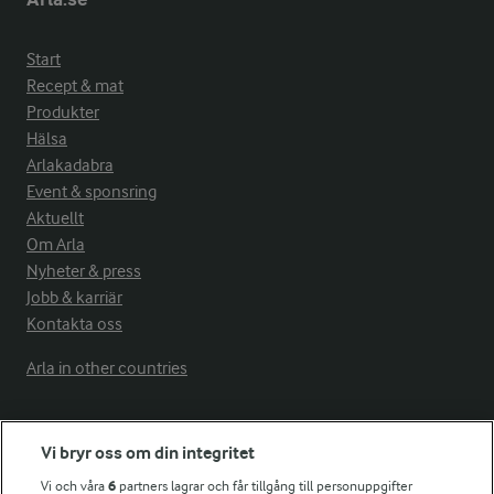
Start
Recept & mat
Produkter
Hälsa
Arlakadabra
Event & sponsring
Aktuellt
Om Arla
Nyheter & press
Jobb & karriär
Kontakta oss
Arla in other countries
Fler Arlasajter
Vi bryr oss om din integritet
Vi och våra
6
partners lagrar och får tillgång till personuppgifter