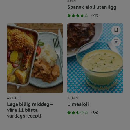
5 MIN
Spansk aioli utan ägg
(22)
15 MIN
ARTIKEL
Laga billig middag –
Limeaioli
våra 11 bästa
(64)
vardagsrecept!