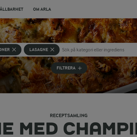
ÅLLBARHET
OM ARLA
ONER
LASAGNE
Sök på kategori eller ingrediens
Skriv in sökord för att få förslag
FILTRERA
RECEPTSAMLING
E MED CHAMP