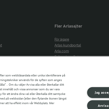
Fler Arlasajter
För ägare
at
Arlas kundportal
Arla.com
Falbygdens Ost
Arla webbshop
nsring
Bildbank
ifter som webbläsardata eller unika identifierare på
pårningstekniker används för de syften som anges
la”. . Om du väljer Avvisa alla eller återkallar ditt
ress
st innehåll och vissa annonser som du ser vara
är
Jag acce
ör att ändra dina val eller återkalla ditt samtycke
s
 ned på webbsidan [eller den flytande ikonen längst
mmer att ha effekt inom vår Webbplats. Mer
Avvisa