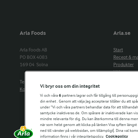
Arla Foods
Arla.se
Arla Foods AB

Start
PO BOX 4083

Recept & m
169 04  Solna
Produkter
Hälsa
Arlakadabra
Telefon:
08−789 50 00
Vi bryr oss om din integritet
Event & spo
Kontakta oss
Aktuellt
Vi och våra
6
partners lagrar och får tillgång till personuppg
din enhet . Genom att välja Jag accepterar tillåter du att s
Om Arla
under ”Vi och våra partners behandlar data för att tillhandahål
Nyheter & p
samtycke inaktiveras de. Om spårare är inaktiverade kan vis
Jobb & karri
mindre relevanta för dig. Du kan återkomma till denna meny f
Kontakta os
när som helst genom att klicka på länken Visa syften längst
ned till vänster på webbsidan, om tillämpligt]. Dina val ko
information finns i vår integritetspolicy.
Cookiepolicy