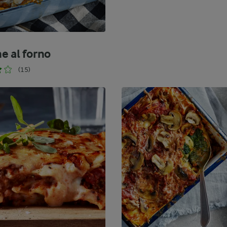
e al forno
(15)