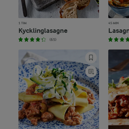
1 TIM
45 MIN
Kycklinglasagne
Lasagn
(65)