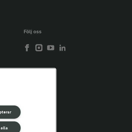
Följ oss
pterar
 alla