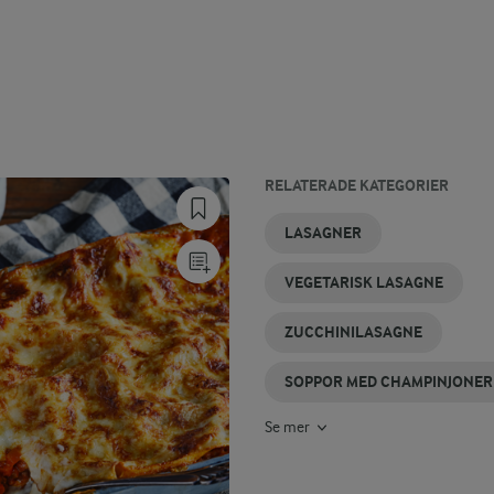
RELATERADE KATEGORIER
SKALDJURSLASAGNE
SPENATLASAGNE
CHAMPINJONER
PASTA MED
KRÄMIG
SNABB
LASAGNER
CHAMPINJONER
LASAGNE
LASAGNE
VEGETARISK LASAGNE
ZUCCHINILASAGNE
SOPPOR MED CHAMPINJONER
Se mer