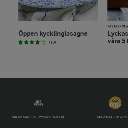
PASTASKOL
Öppen kycklinglasagne
Lyckas
våra 5 
(10)
ARLAKADABRA – PYSSEL OCH KUL
ARLA MAT – RECEP