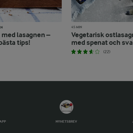
45 MIN
AN
 med lasagnen –
Vegetarisk ostlasag
bästa tips!
med spenat och sv
(22)
TAPP
NYHETSBREV