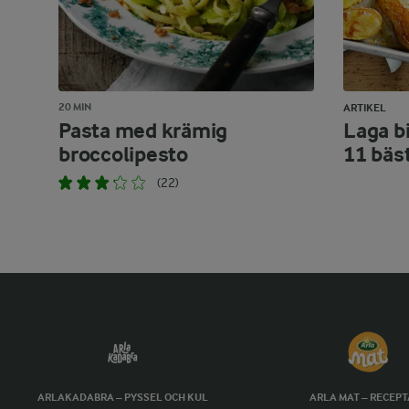
20 MIN
ARTIKEL
Pasta med krämig
Laga bi
broccolipesto
11 bäs
(22)
ARLAKADABRA – PYSSEL OCH KUL
ARLA MAT – RECEP