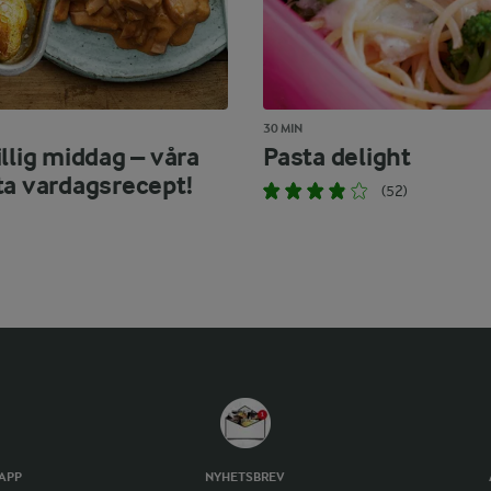
30 MIN
llig middag – våra
Pasta delight
ta vardagsrecept!
(52)
TAPP
NYHETSBREV