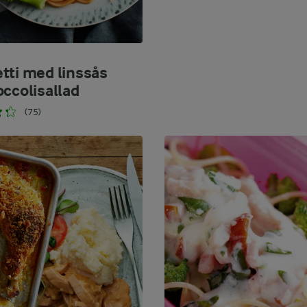
tti med linssås
occolisallad
(75)