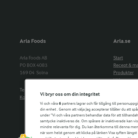
Arla Foods
Arla.se
Arla Foods AB

Start
PO BOX 4083

Recept & m
169 04  Solna
Produkter
Hälsa
Arlakadabra
Telefon:
08−789 50 00
Vi bryr oss om din integritet
Event & spo
Kontakta oss
Aktuellt
Vi och våra
6
partners lagrar och får tillgång till personuppg
din enhet . Genom att välja Jag accepterar tillåter du att s
Om Arla
under ”Vi och våra partners behandlar data för att tillhandahål
Nyheter & p
samtycke inaktiveras de. Om spårare är inaktiverade kan vis
Jobb & karri
mindre relevanta för dig. Du kan återkomma till denna meny f
Kontakta os
när som helst genom att klicka på länken Visa syften längst