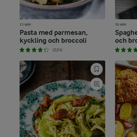
15 MIN
30 MIN
Pasta med parmesan,
Spaghe
kyckling och broccoli
och br
(224)