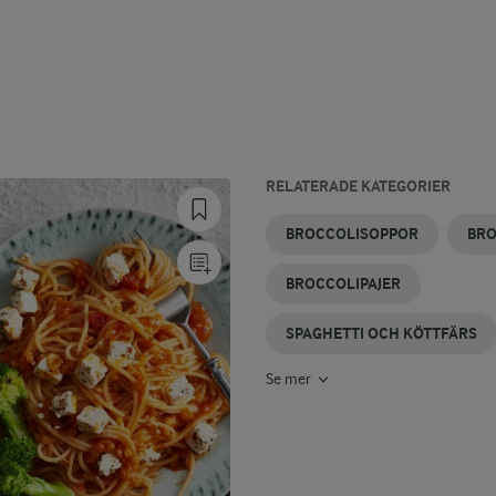
RELATERADE KATEGORIER
BROCCOLIGRATÄNGER
BROCCOLIPASTA
BROCCOLIBIFF
SPAGHETTI
BROCCOLI
STEKT
BROCCOLISOPPOR
BRO
I UGN
BROCCOLI
BROCCOLIPAJER
SPAGHETTI OCH KÖTTFÄRS
Se mer