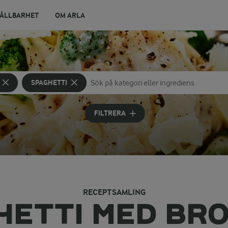
ÅLLBARHET
OM ARLA
SPAGHETTI
Sök på kategori eller ingrediens
Skriv in sökord för att få förslag
FILTRERA
RECEPTSAMLING
HETTI MED BRO