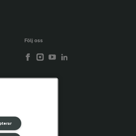
Följ oss
pterar