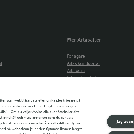
Fler Arlasajter
För ägare
at
Arlas kundportal
Arla.com
Falbygdens Ost
Arla webbshop
nsring
Bildbank
ifter som webbläsardata eller unika identifierare på
pårningstekniker används för de syften som anges
la”. . Om du väljer Avvisa alla eller återkallar ditt
ress
st innehåll och vissa annonser som du ser vara
är
Jag acce
ör att ändra dina val eller återkalla ditt samtycke
s
 ned på webbsidan [eller den flytande ikonen längst