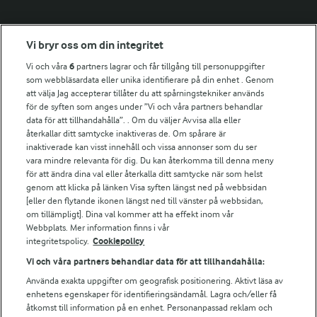
Fler Arlasajter
Vi bryr oss om din integritet
Vi och våra
6
partners lagrar och får tillgång till personuppgifter
För ägare
som webbläsardata eller unika identifierare på din enhet . Genom
att välja Jag accepterar tillåter du att spårningstekniker används
Arlas kundportal
för de syften som anges under ”Vi och våra partners behandlar
Arla.com
data för att tillhandahålla”. . Om du väljer Avvisa alla eller
Falbygdens Ost
återkallar ditt samtycke inaktiveras de. Om spårare är
Arla webbshop
inaktiverade kan visst innehåll och vissa annonser som du ser
vara mindre relevanta för dig. Du kan återkomma till denna meny
Bildbank
för att ändra dina val eller återkalla ditt samtycke när som helst
genom att klicka på länken Visa syften längst ned på webbsidan
[eller den flytande ikonen längst ned till vänster på webbsidan,
om tillämpligt]. Dina val kommer att ha effekt inom vår
Följ oss
Webbplats. Mer information finns i vår
integritetspolicy.
Cookiepolicy
Vi och våra partners behandlar data för att tillhandahålla:
Använda exakta uppgifter om geografisk positionering. Aktivt läsa av
enhetens egenskaper för identifieringsändamål. Lagra och/eller få
åtkomst till information på en enhet. Personanpassad reklam och