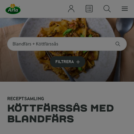
Sök på kategori eller ingrediens
Skriv in sökord för att få förslag
FILTRERA
RECEPTSAMLING
KÖTTFÄRSSÅS MED
BLANDFÄRS