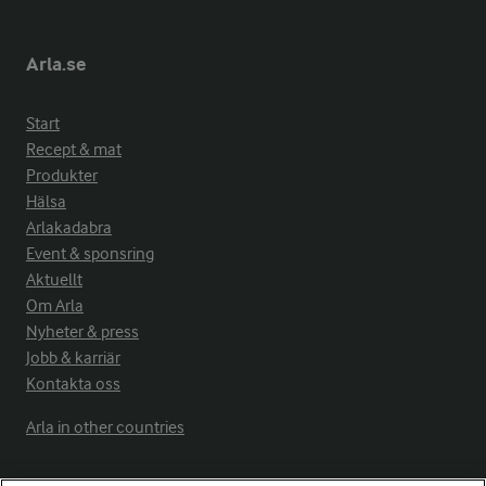
Arla.se
Start
Recept & mat
Produkter
Hälsa
Arlakadabra
Event & sponsring
Aktuellt
Om Arla
Nyheter & press
Jobb & karriär
Kontakta oss
Arla in other countries