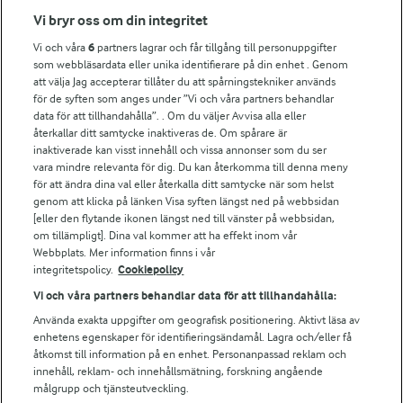
Fler Arlasajter
Vi bryr oss om din integritet
Vi och våra
6
partners lagrar och får tillgång till personuppgifter
För ägare
som webbläsardata eller unika identifierare på din enhet . Genom
att välja Jag accepterar tillåter du att spårningstekniker används
Arlas kundportal
för de syften som anges under ”Vi och våra partners behandlar
Arla.com
data för att tillhandahålla”. . Om du väljer Avvisa alla eller
Falbygdens Ost
återkallar ditt samtycke inaktiveras de. Om spårare är
Arla webbshop
inaktiverade kan visst innehåll och vissa annonser som du ser
vara mindre relevanta för dig. Du kan återkomma till denna meny
Bildbank
för att ändra dina val eller återkalla ditt samtycke när som helst
genom att klicka på länken Visa syften längst ned på webbsidan
[eller den flytande ikonen längst ned till vänster på webbsidan,
om tillämpligt]. Dina val kommer att ha effekt inom vår
Följ oss
Webbplats. Mer information finns i vår
integritetspolicy.
Cookiepolicy
Vi och våra partners behandlar data för att tillhandahålla:
Använda exakta uppgifter om geografisk positionering. Aktivt läsa av
enhetens egenskaper för identifieringsändamål. Lagra och/eller få
åtkomst till information på en enhet. Personanpassad reklam och
innehåll, reklam- och innehållsmätning, forskning angående
målgrupp och tjänsteutveckling.