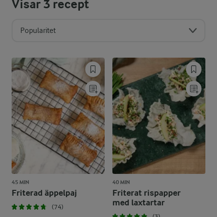
Visar
3
recept
Popularitet
45 MIN
40 MIN
Friterad äppelpaj
Friterat rispapper
med laxtartar
(74)
(3)