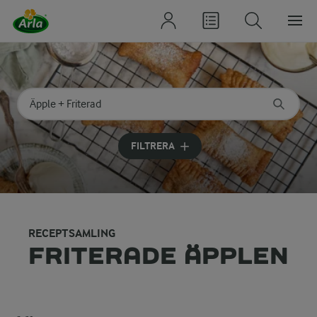
Sök på kategori eller ingrediens
Skriv in sökord för att få förslag
FILTRERA
RECEPTSAMLING
FRITERADE ÄPPLEN