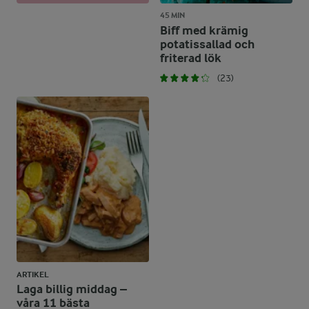
45 MIN
Biff med krämig
potatissallad och
friterad lök
(23)
ARTIKEL
Laga billig middag –
våra 11 bästa