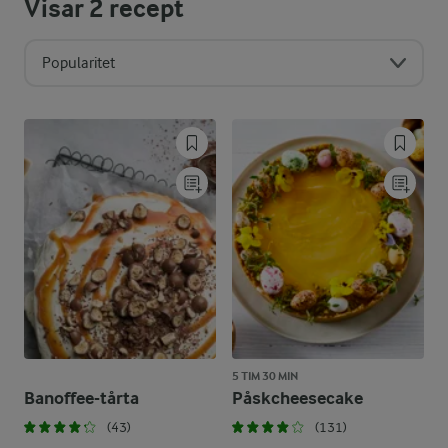
Visar
2
recept
Popularitet
5 TIM 30 MIN
Banoffee-tårta
Påskcheesecake
(43)
(131)