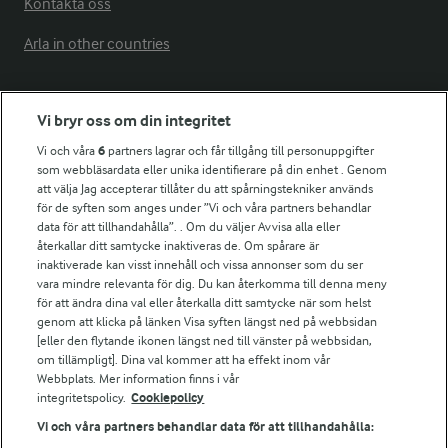
Kontakta oss
Arla in other countries
Fler Arlasajter
Vi bryr oss om din integritet
Vi och våra
6
partners lagrar och får tillgång till personuppgifter
För ägare
som webbläsardata eller unika identifierare på din enhet . Genom
att välja Jag accepterar tillåter du att spårningstekniker används
Arlas kundportal
för de syften som anges under ”Vi och våra partners behandlar
Arla.com
data för att tillhandahålla”. . Om du väljer Avvisa alla eller
Falbygdens Ost
återkallar ditt samtycke inaktiveras de. Om spårare är
Arla webbshop
inaktiverade kan visst innehåll och vissa annonser som du ser
vara mindre relevanta för dig. Du kan återkomma till denna meny
Bildbank
för att ändra dina val eller återkalla ditt samtycke när som helst
genom att klicka på länken Visa syften längst ned på webbsidan
[eller den flytande ikonen längst ned till vänster på webbsidan,
om tillämpligt]. Dina val kommer att ha effekt inom vår
Följ oss
Webbplats. Mer information finns i vår
integritetspolicy.
Cookiepolicy
Vi och våra partners behandlar data för att tillhandahålla: