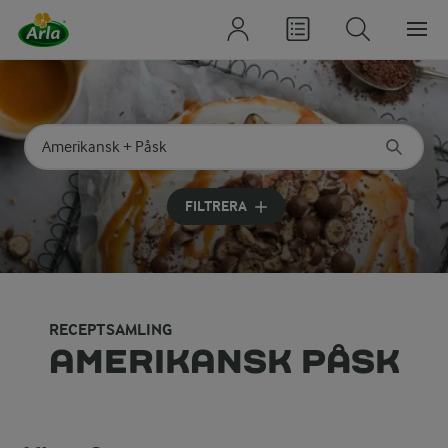
Sök på kategori eller ingrediens
Skriv in sökord för att få förslag
FILTRERA
RECEPTSAMLING
AMERIKANSK PÅSK