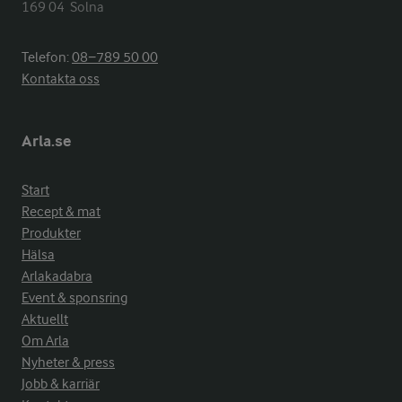
169 04  Solna
Telefon:
08−789 50 00
Kontakta oss
Arla.se
Start
Recept & mat
Produkter
Hälsa
Arlakadabra
Event & sponsring
Aktuellt
Om Arla
Nyheter & press
Jobb & karriär