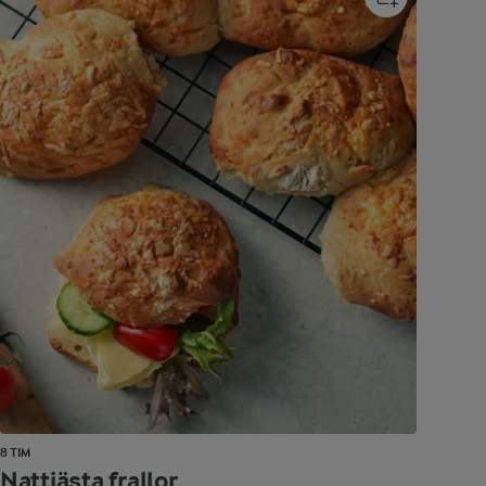
8 TIM
Nattjästa frallor