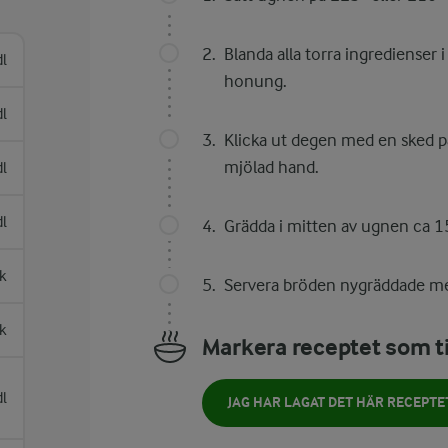
Blanda alla torra ingredienser
dl
honung.
dl
Klicka ut degen med en sked på 
mjölad hand.
dl
dl
Grädda i mitten av ugnen ca 1
k
Servera bröden nygräddade me
k
Markera receptet som ti
dl
JAG HAR LAGAT DET HÄR RECEPTE