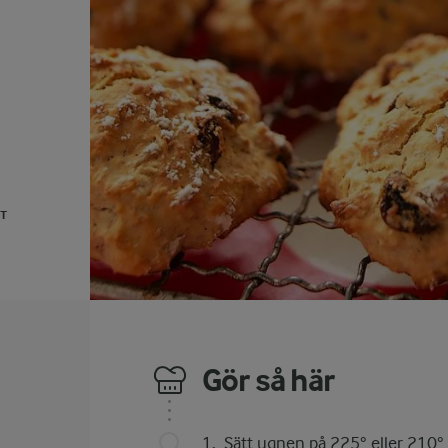
UT
Gör så här
Sätt ugnen på 225° eller 210° 