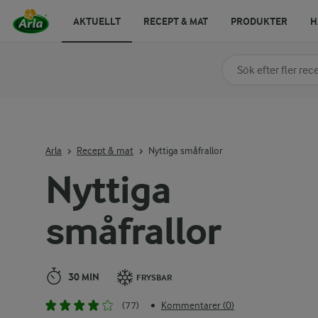
AKTUELLT
RECEPT & MAT
PRODUKTER
H
Sök på kategori elle
Skriv in sökord för at
Arla
Recept & mat
Nyttiga småfrallor
Nyttiga
småfrallor
30 MIN
FRYSBAR
(77)
Kommentarer (0)
•