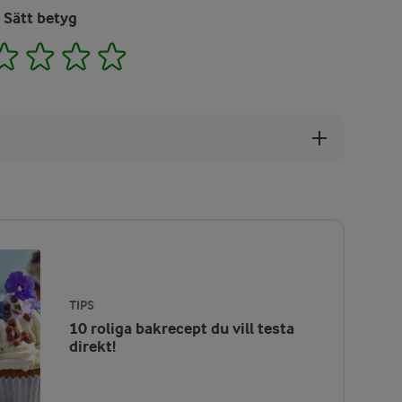
Sätt betyg
2
3
4
5
TIPS
10 roliga bakrecept du vill testa
direkt!