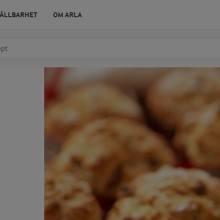
ÅLLBARHET
OM ARLA
r ingrediens
t få förslag