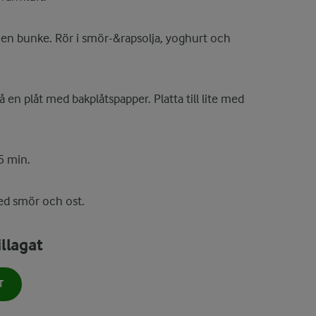
 i en bunke. Rör i smör-&rapsolja, yoghurt och
en plåt med bakplåtspapper. Platta till lite med
5 min.
d smör och ost.
llagat
T