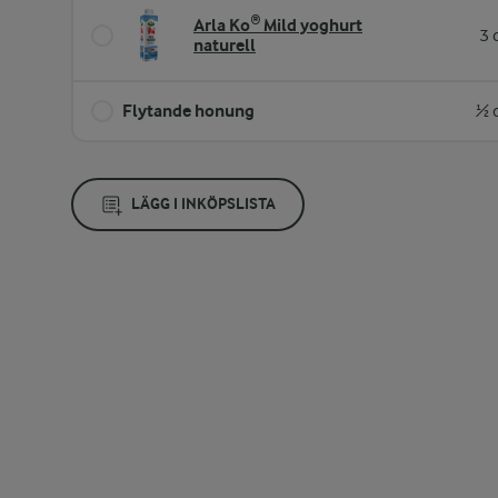
Arla Ko® Mild yoghurt
3 
naturell
Flytande honung
½ 
LÄGG I INKÖPSLISTA