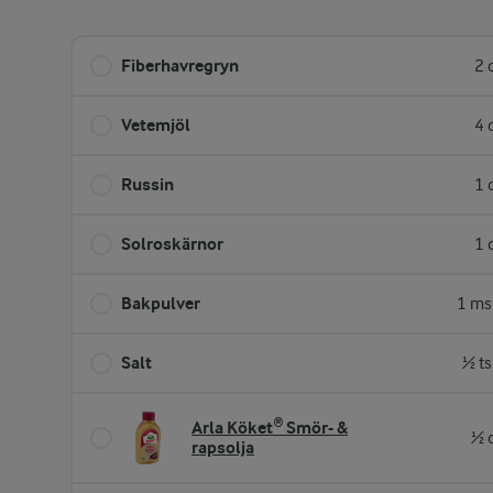
Fiberhavregryn
2 
Vetemjöl
4 
Russin
1 
Solroskärnor
1 
Bakpulver
1 ms
Salt
½ ts
Arla Köket® Smör- &
½ 
rapsolja