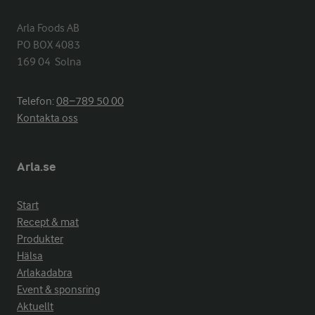
Arla Foods AB

PO BOX 4083

169 04  Solna
Telefon:
08−789 50 00
Kontakta oss
Arla.se
Start
Recept & mat
Produkter
Hälsa
Arlakadabra
Event & sponsring
Aktuellt