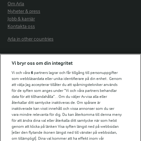
Om Arla
Nyheter & press
Jobb & karriär
Kontakta oss
Arla in other countries
Fler Arlasajter
Vi bryr oss om din integritet
Vi och våra
6
partners lagrar och får tillgång till personuppgifter
För ägare
som webbläsardata eller unika identifierare på din enhet . Genom
att välja Jag accepterar tillåter du att spårningstekniker används
Arlas kundportal
för de syften som anges under ”Vi och våra partners behandlar
Arla.com
data för att tillhandahålla”. . Om du väljer Avvisa alla eller
Falbygdens Ost
återkallar ditt samtycke inaktiveras de. Om spårare är
Arla webbshop
inaktiverade kan visst innehåll och vissa annonser som du ser
vara mindre relevanta för dig. Du kan återkomma till denna meny
Bildbank
för att ändra dina val eller återkalla ditt samtycke när som helst
genom att klicka på länken Visa syften längst ned på webbsidan
[eller den flytande ikonen längst ned till vänster på webbsidan,
om tillämpligt]. Dina val kommer att ha effekt inom vår