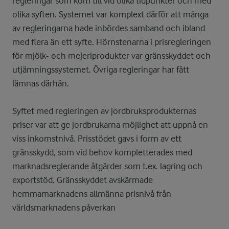
regleringar som kom till vid olika tidpunkter och med
olika syften. Systemet var komplext därför att många
av regleringarna hade inbördes samband och ibland
med flera än ett syfte. Hörnstenarna i prisregleringen
för mjölk- och mejeriprodukter var gränsskyddet och
utjämningssystemet. Övriga regleringar har fått
lämnas därhän.
Syftet med regleringen av jordbruksprodukternas
priser var att ge jordbrukarna möjlighet att uppnå en
viss inkomstnivå. Prisstödet gavs i form av ett
gränsskydd, som vid behov kompletterades med
marknadsreglerande åtgärder som t.ex. lagring och
exportstöd. Gränsskyddet avskärmade
hemmamarknadens allmänna prisnivå från
världsmarknadens påverkan