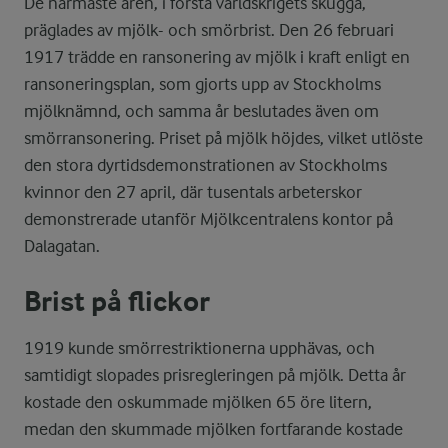
De närmaste åren, i första världskrigets skugga,
präglades av mjölk- och smörbrist. Den 26 februari
1917 trädde en ransonering av mjölk i kraft enligt en
ransoneringsplan, som gjorts upp av Stockholms
mjölknämnd, och samma år beslutades även om
smörransonering. Priset på mjölk höjdes, vilket utlöste
den stora dyrtidsdemonstrationen av Stockholms
kvinnor den 27 april, där tusentals arbeterskor
demonstrerade utanför Mjölkcentralens kontor på
Dalagatan.
Brist på flickor
1919 kunde smörrestriktionerna upphävas, och
samtidigt slopades prisregleringen på mjölk. Detta år
kostade den oskummade mjölken 65 öre litern,
medan den skummade mjölken fortfarande kostade