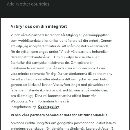
Arla in other countries
Fler Arlasajter
Vi bryr oss om din integritet
Vi och våra
6
partners lagrar och får tillgång till personuppgifter
För ägare
som webbläsardata eller unika identifierare på din enhet . Genom
att välja Jag accepterar tillåter du att spårningstekniker används
Arlas kundportal
för de syften som anges under ”Vi och våra partners behandlar
Arla.com
data för att tillhandahålla”. . Om du väljer Avvisa alla eller
Falbygdens Ost
återkallar ditt samtycke inaktiveras de. Om spårare är
Arla webbshop
inaktiverade kan visst innehåll och vissa annonser som du ser
vara mindre relevanta för dig. Du kan återkomma till denna meny
Bildbank
för att ändra dina val eller återkalla ditt samtycke när som helst
genom att klicka på länken Visa syften längst ned på webbsidan
[eller den flytande ikonen längst ned till vänster på webbsidan,
om tillämpligt]. Dina val kommer att ha effekt inom vår
Följ oss
Webbplats. Mer information finns i vår
integritetspolicy.
Cookiepolicy
Vi och våra partners behandlar data för att tillhandahålla:
Använda exakta uppgifter om geografisk positionering. Aktivt läsa av
enhetens egenskaper för identifieringsändamål. Lagra och/eller få