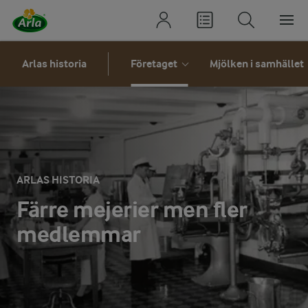
Arlas historia
Företaget
Mjölken i samhället
ARLAS HISTORIA
Färre mejerier men fler
medlemmar