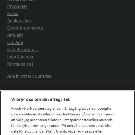
Produkter
Hälsa
Arlakadabra
Event & sponsring
Aktuellt
Om Arla
Nyheter & press
Jobb & karriär
Kontakta oss
Arla in other countries
Fler Arlasajter
Vi bryr oss om din integritet
Vi och våra
6
partners lagrar och får tillgång till personuppgifter
För ägare
som webbläsardata eller unika identifierare på din enhet . Genom
att välja Jag accepterar tillåter du att spårningstekniker används
Arlas kundportal
för de syften som anges under ”Vi och våra partners behandlar
Arla.com
data för att tillhandahålla”. . Om du väljer Avvisa alla eller