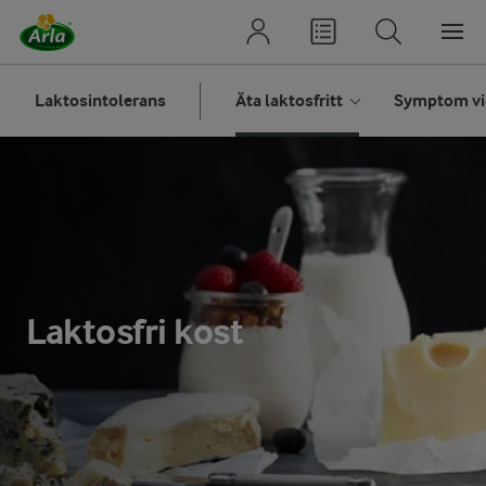
Laktosintolerans
Äta laktosfritt
Symptom vid
Laktosfri kost