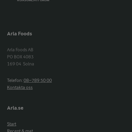
KONSUMENTFORUM
Arla Foods
Arla Foods AB

PO BOX 4083

169 04  Solna
Telefon:
08−789 50 00
Kontakta oss
Arla.se
Start
Recept & mat