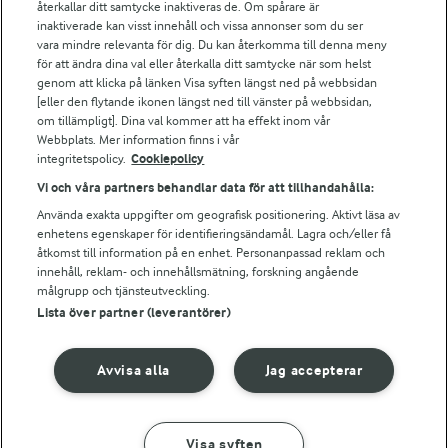
Falbygdens Ost
återkallar ditt samtycke inaktiveras de. Om spårare är
Arla webbshop
inaktiverade kan visst innehåll och vissa annonser som du ser
vara mindre relevanta för dig. Du kan återkomma till denna meny
Bildbank
för att ändra dina val eller återkalla ditt samtycke när som helst
genom att klicka på länken Visa syften längst ned på webbsidan
[eller den flytande ikonen längst ned till vänster på webbsidan,
om tillämpligt]. Dina val kommer att ha effekt inom vår
Följ oss
Webbplats. Mer information finns i vår
integritetspolicy.
Cookiepolicy
Vi och våra partners behandlar data för att tillhandahålla:
Använda exakta uppgifter om geografisk positionering. Aktivt läsa av
enhetens egenskaper för identifieringsändamål. Lagra och/eller få
åtkomst till information på en enhet. Personanpassad reklam och
innehåll, reklam- och innehållsmätning, forskning angående
målgrupp och tjänsteutveckling.
Lista över partner (leverantörer)
© 2026 Arla Foods
Ändra cookie-inställningar
Avvisa alla
Jag accepterar
Integritetspolicy
Om cookies
Visa syften