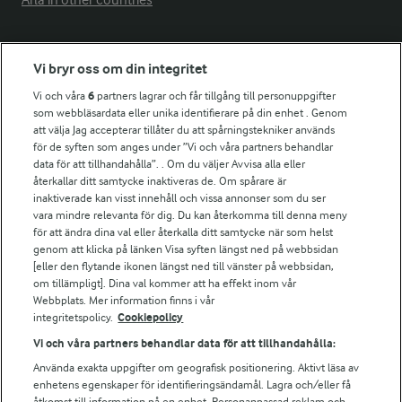
Arla in other countries
Fler Arlasajter
Vi bryr oss om din integritet
Vi och våra
6
partners lagrar och får tillgång till personuppgifter
För ägare
som webbläsardata eller unika identifierare på din enhet . Genom
att välja Jag accepterar tillåter du att spårningstekniker används
Arlas kundportal
för de syften som anges under ”Vi och våra partners behandlar
Arla.com
data för att tillhandahålla”. . Om du väljer Avvisa alla eller
Falbygdens Ost
återkallar ditt samtycke inaktiveras de. Om spårare är
Arla webbshop
inaktiverade kan visst innehåll och vissa annonser som du ser
vara mindre relevanta för dig. Du kan återkomma till denna meny
Bildbank
för att ändra dina val eller återkalla ditt samtycke när som helst
genom att klicka på länken Visa syften längst ned på webbsidan
[eller den flytande ikonen längst ned till vänster på webbsidan,
om tillämpligt]. Dina val kommer att ha effekt inom vår
Följ oss
Webbplats. Mer information finns i vår
integritetspolicy.
Cookiepolicy
Vi och våra partners behandlar data för att tillhandahålla:
Använda exakta uppgifter om geografisk positionering. Aktivt läsa av
enhetens egenskaper för identifieringsändamål. Lagra och/eller få
åtkomst till information på en enhet. Personanpassad reklam och