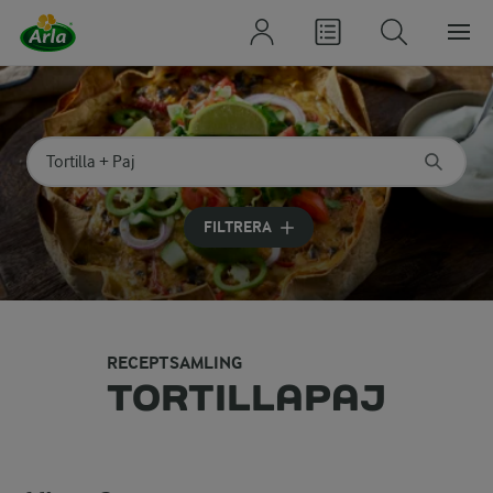
Sök på kategori eller ingrediens
Skriv in sökord för att få förslag
FILTRERA
RECEPTSAMLING
TORTILLAPAJ