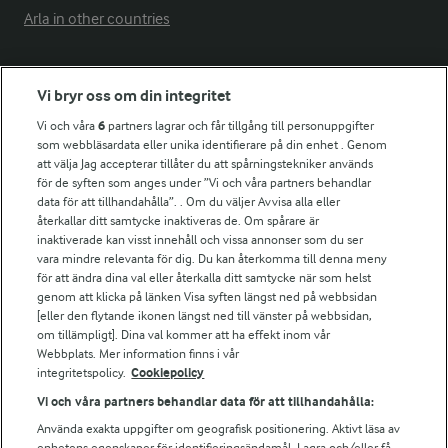
Arla in other countries
Fler Arlasajter
Vi bryr oss om din integritet
Vi och våra
6
partners lagrar och får tillgång till personuppgifter
För ägare
som webbläsardata eller unika identifierare på din enhet . Genom
att välja Jag accepterar tillåter du att spårningstekniker används
Arlas kundportal
för de syften som anges under ”Vi och våra partners behandlar
Arla.com
data för att tillhandahålla”. . Om du väljer Avvisa alla eller
Falbygdens Ost
återkallar ditt samtycke inaktiveras de. Om spårare är
Arla webbshop
inaktiverade kan visst innehåll och vissa annonser som du ser
vara mindre relevanta för dig. Du kan återkomma till denna meny
Bildbank
för att ändra dina val eller återkalla ditt samtycke när som helst
genom att klicka på länken Visa syften längst ned på webbsidan
[eller den flytande ikonen längst ned till vänster på webbsidan,
om tillämpligt]. Dina val kommer att ha effekt inom vår
Följ oss
Webbplats. Mer information finns i vår
integritetspolicy.
Cookiepolicy
Vi och våra partners behandlar data för att tillhandahålla:
Använda exakta uppgifter om geografisk positionering. Aktivt läsa av
enhetens egenskaper för identifieringsändamål. Lagra och/eller få