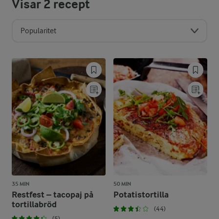
Visar
2
recept
Popularitet
35 MIN
50 MIN
Restfest – tacopaj på
Potatistortilla
tortillabröd
(44)
(5)