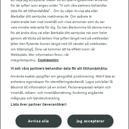
Arlas kundportal
för de syften som anges under ”Vi och våra partners behandlar
Arla.com
data för att tillhandahålla”. . Om du väljer Avvisa alla eller
Falbygdens Ost
återkallar ditt samtycke inaktiveras de. Om spårare är
Arla webbshop
inaktiverade kan visst innehåll och vissa annonser som du ser
vara mindre relevanta för dig. Du kan återkomma till denna meny
Bildbank
för att ändra dina val eller återkalla ditt samtycke när som helst
genom att klicka på länken Visa syften längst ned på webbsidan
[eller den flytande ikonen längst ned till vänster på webbsidan,
om tillämpligt]. Dina val kommer att ha effekt inom vår
Följ oss
Webbplats. Mer information finns i vår
integritetspolicy.
Cookiepolicy
Vi och våra partners behandlar data för att tillhandahålla:
Använda exakta uppgifter om geografisk positionering. Aktivt läsa av
enhetens egenskaper för identifieringsändamål. Lagra och/eller få
åtkomst till information på en enhet. Personanpassad reklam och
innehåll, reklam- och innehållsmätning, forskning angående
målgrupp och tjänsteutveckling.
Lista över partner (leverantörer)
© 2026 Arla Foods
Ändra cookie-inställningar
Avvisa alla
Jag accepterar
Integritetspolicy