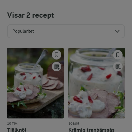
Visar
2
recept
Popularitet
10 TIM
10 MIN
Tjälknöl
Krämig tranbärssås