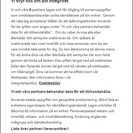
Vi bryr oss om din integritet
Vi och våra
6
partners lagrar och får tillgång till personuppgifter
För ägare
som webbläsardata eller unika identifierare på din enhet . Genom
att välja Jag accepterar tillåter du att spårningstekniker används
Arlas kundportal
för de syften som anges under ”Vi och våra partners behandlar
Arla.com
data för att tillhandahålla”. . Om du väljer Avvisa alla eller
Falbygdens Ost
återkallar ditt samtycke inaktiveras de. Om spårare är
Arla webbshop
inaktiverade kan visst innehåll och vissa annonser som du ser
vara mindre relevanta för dig. Du kan återkomma till denna meny
Bildbank
för att ändra dina val eller återkalla ditt samtycke när som helst
genom att klicka på länken Visa syften längst ned på webbsidan
[eller den flytande ikonen längst ned till vänster på webbsidan,
om tillämpligt]. Dina val kommer att ha effekt inom vår
Följ oss
Webbplats. Mer information finns i vår
integritetspolicy.
Cookiepolicy
Vi och våra partners behandlar data för att tillhandahålla:
Använda exakta uppgifter om geografisk positionering. Aktivt läsa av
enhetens egenskaper för identifieringsändamål. Lagra och/eller få
åtkomst till information på en enhet. Personanpassad reklam och
innehåll, reklam- och innehållsmätning, forskning angående
målgrupp och tjänsteutveckling.
Lista över partner (leverantörer)
© 2026 Arla Foods