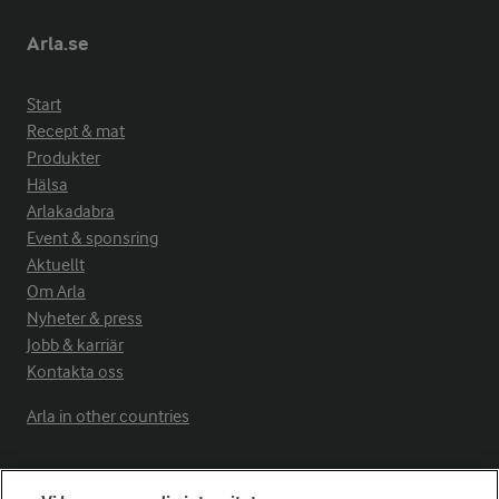
Arla.se
Start
Recept & mat
Produkter
Hälsa
Arlakadabra
Event & sponsring
Aktuellt
Om Arla
Nyheter & press
Jobb & karriär
Kontakta oss
Arla in other countries
Fler Arlasajter