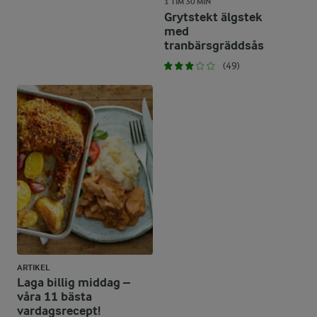
1 TIM 30 MIN
Grytstekt älgstek
med
tranbärsgräddsås
(49)
ARTIKEL
Laga billig middag –
våra 11 bästa
vardagsrecept!