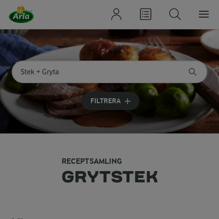
Sök på kategori eller ingrediens
Skriv in sökord för att få förslag
FILTRERA
RECEPTSAMLING
GRYTSTEK