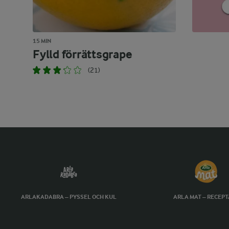
15 MIN
Fylld förrättsgrape
(21)
ARLAKADABRA – PYSSEL OCH KUL
ARLA MAT – RECEP