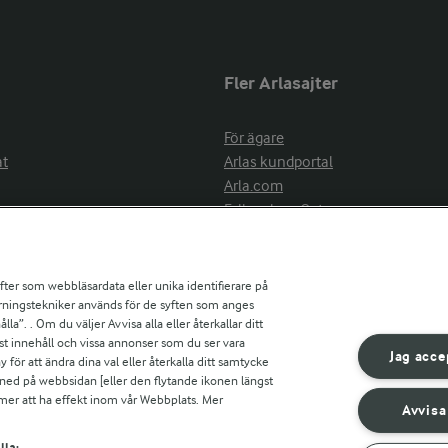
Fler Arlasajter
För ägare
at
Arlas kundportal
Arla.com
Falbygdens Ost
Arla webbshop
nsring
Bildbank
ifter som webbläsardata eller unika identifierare på
pårningstekniker används för de syften som anges
la”. . Om du väljer Avvisa alla eller återkallar ditt
ress
st innehåll och vissa annonser som du ser vara
är
Jag acce
ör att ändra dina val eller återkalla ditt samtycke
s
 ned på webbsidan [eller den flytande ikonen längst
mmer att ha effekt inom vår Webbplats. Mer
Avvisa
r countries
lla: