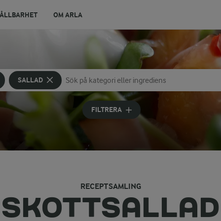
ÅLLBARHET
OM ARLA
SALLAD
Sök på kategori eller ingrediens
Skriv in sökord för att få förslag
FILTRERA
RECEPTSAMLING
SKOTTSALLAD