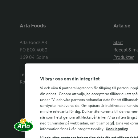
Arla Foods
Arla.se
Arla Foods AB

Start
PO BOX 4083

Recept & m
169 04  Solna
Produkter
Hälsa
Arlakadabra
Telefon:
08−789 50 00
Vi bryr oss om din integritet
Event & spo
Kontakta oss
Aktuellt
Vi och våra
6
partners lagrar och får tillgång till personuppg
din enhet . Genom att välja Jag accepterar tillåter du att s
Om Arla
under ”Vi och våra partners behandlar data för att tillhandahål
Nyheter & p
samtycke inaktiveras de. Om spårare är inaktiverade kan vis
Jobb & karri
mindre relevanta för dig. Du kan återkomma till denna meny f
Kontakta os
när som helst genom att klicka på länken Visa syften längst
ned till vänster på webbsidan, om tillämpligt]. Dina val ko
information finns i vår integritetspolicy.
Cookiepolicy
Arla in othe
Vi och våra partners behandlar data för att tillhandahå