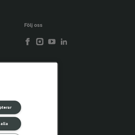
Följ oss
pterar
 alla