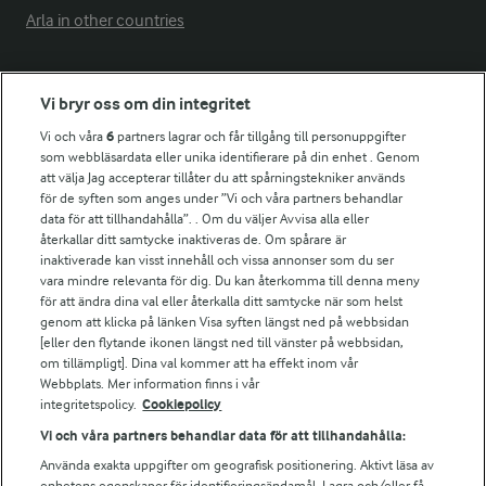
Arla in other countries
Fler Arlasajter
Vi bryr oss om din integritet
Vi och våra
6
partners lagrar och får tillgång till personuppgifter
För ägare
som webbläsardata eller unika identifierare på din enhet . Genom
att välja Jag accepterar tillåter du att spårningstekniker används
Arlas kundportal
för de syften som anges under ”Vi och våra partners behandlar
Arla.com
data för att tillhandahålla”. . Om du väljer Avvisa alla eller
Falbygdens Ost
återkallar ditt samtycke inaktiveras de. Om spårare är
Arla webbshop
inaktiverade kan visst innehåll och vissa annonser som du ser
vara mindre relevanta för dig. Du kan återkomma till denna meny
Bildbank
för att ändra dina val eller återkalla ditt samtycke när som helst
genom att klicka på länken Visa syften längst ned på webbsidan
[eller den flytande ikonen längst ned till vänster på webbsidan,
om tillämpligt]. Dina val kommer att ha effekt inom vår
Följ oss
Webbplats. Mer information finns i vår
integritetspolicy.
Cookiepolicy
Vi och våra partners behandlar data för att tillhandahålla:
Använda exakta uppgifter om geografisk positionering. Aktivt läsa av
enhetens egenskaper för identifieringsändamål. Lagra och/eller få