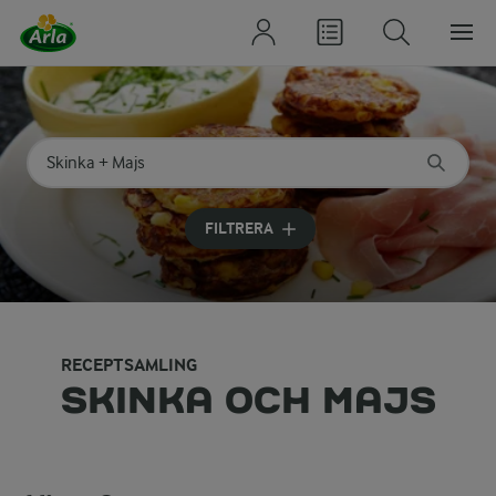
Sök på kategori eller ingrediens
Skriv in sökord för att få förslag
FILTRERA
RECEPTSAMLING
SKINKA OCH MAJS