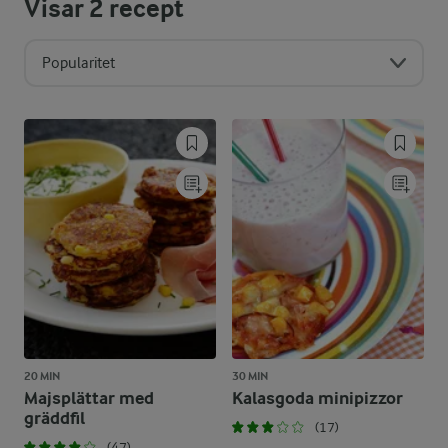
Visar
2
recept
Popularitet
20 MIN
30 MIN
Majsplättar med
Kalasgoda minipizzor
gräddfil
(17)
(47)